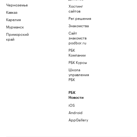
Черноземье
Хостинг
сайтов
Кавказ
Рег.решения
Карелия
Знакомства
Мурманск
Сайт
Приморский
знакомств
край
podbor.ru
РБК
Компании
РБК Курсы
Школа
управления
РБК
РБК
Новости
iOS
Android
AppGallery