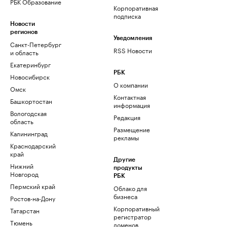
РБК Образование
Корпоративная
подписка
Новости
регионов
Уведомления
Санкт-Петербург
RSS Новости
и область
Екатеринбург
РБК
Новосибирск
О компании
Омск
Контактная
Башкортостан
информация
Вологодская
Редакция
область
Размещение
Калининград
рекламы
Краснодарский
край
Другие
Нижний
продукты
Новгород
РБК
Пермский край
Облако для
бизнеса
Ростов-на-Дону
Корпоративный
Татарстан
регистратор
Тюмень
доменов