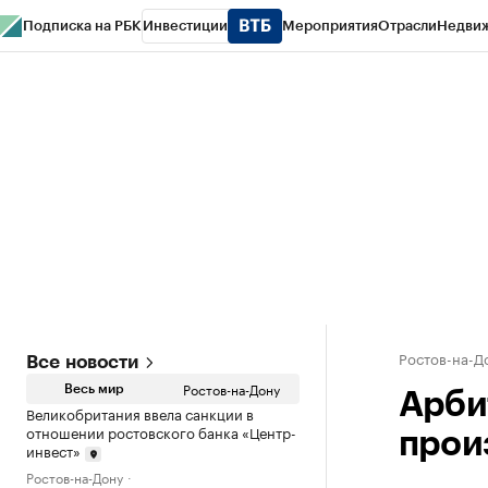
Подписка на РБК
Инвестиции
Мероприятия
Отрасли
Недви
РБК Курсы
РБК Life
Тренды
Визионеры
Национальные проекты
Горо
Спецпроекты СПб
Конференции СПб
Спецпроекты
Проверка конт
Ростов-на-Д
Все новости
Ростов-на-Дону
Весь мир
Арби
Великобритания ввела санкции в
отношении ростовского банка «Центр-
прои
инвест»
Ростов-на-Дону