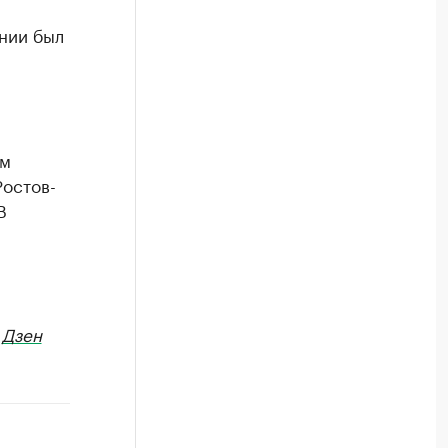
ании был
ом
Ростов-
В
в
Дзен