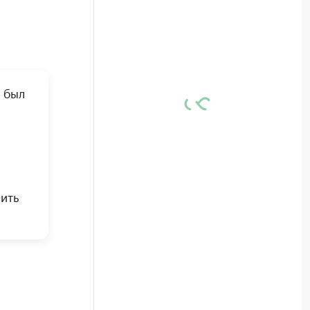
 был
пить
.