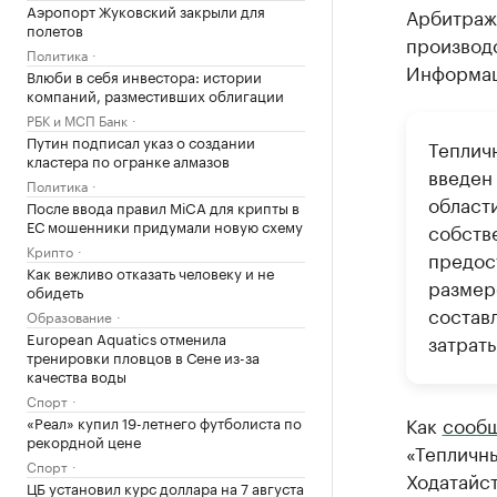
Аэропорт Жуковский закрыли для
Арбитраж
полетов
производ
Политика
Информац
Влюби в себя инвестора: истории
компаний, разместивших облигации
РБК и МСП Банк
Путин подписал указ о создании
Теплич
кластера по огранке алмазов
введен
Политика
области
После ввода правил MiCA для крипты в
ЕС мошенники придумали новую схему
собств
Крипто
предос
Как вежливо отказать человеку и не
размер
обидеть
составл
Образование
European Aquatics отменила
затраты
тренировки пловцов в Сене из-за
качества воды
Спорт
Как
сооб
«Реал» купил 19-летнего футболиста по
рекордной цене
«Тепличны
Спорт
Ходатайс
ЦБ установил курс доллара на 7 августа