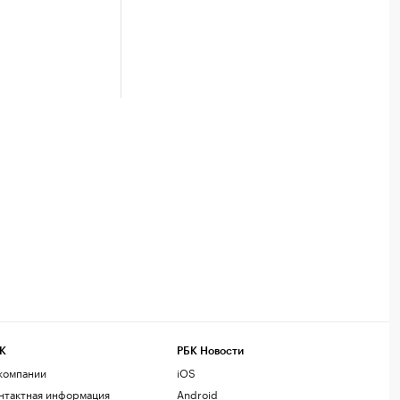
К
РБК Новости
компании
iOS
нтактная информация
Android