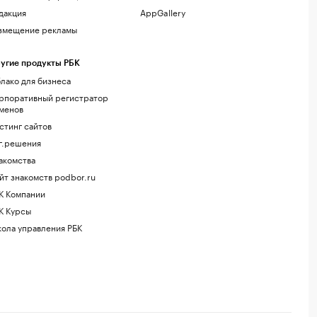
дакция
AppGallery
змещение рекламы
угие продукты РБК
лако для бизнеса
рпоративный регистратор
менов
стинг сайтов
г.решения
акомства
йт знакомств podbor.ru
К Компании
К Курсы
ола управления РБК