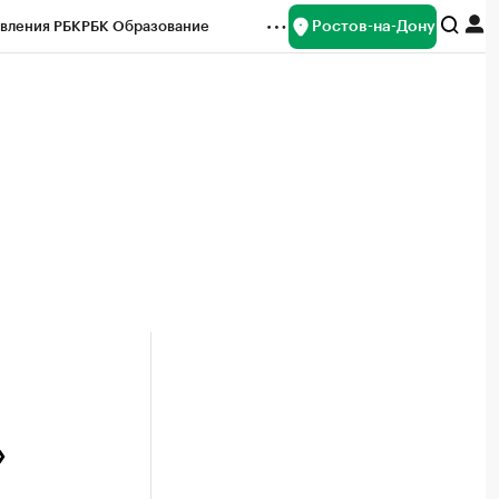
Ростов-на-Дону
вления РБК
РБК Образование
редитные рейтинги
Франшизы
Газета
ок наличной валюты
»