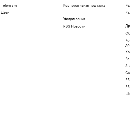
Telegram
Корпоративная подписка
Ре
Дзен
Ра
Уведомления
RSS Новости
Др
Об
Ко
до
Хо
Ре
Зн
Са
РБ
РБ
Шк