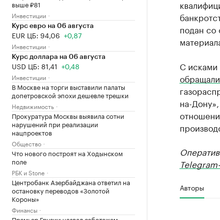
квалифици
выше ₽81
Инвестиции
банкротст
Курс евро на 06 августа
подан со
EUR ЦБ: 94,06
+0,87
материала
Инвестиции
Курс доллара на 06 августа
С исками 
USD ЦБ: 81,41
+0,48
обращали
Инвестиции
В Москве на торги выставили палаты
газораспр
допетровской эпохи дешевле трешки
на-Дону»
Недвижимость
отношени
Прокуратура Москвы выявила сотни
нарушений при реализации
производ
нацпроектов
Общество
Оператив
Что нового построят на Ходынском
поле
Telegram-
РБК и Stone
Центробанк Азербайджана ответил на
Авторы
остановку переводов «Золотой
Короны»
Финансы
Премьер Грузии назвал саботажем