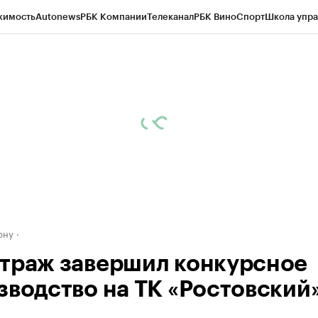
жимость
Autonews
РБК Компании
Телеканал
РБК Вино
Спорт
Школа упра
д
Стиль
Крипто
РБК Бизнес-среда
Дискуссионный клуб
Исследования
К
рагентов
Политика
Экономика
Бизнес
Технологии и медиа
Финансы
Рын
ону
траж завершил конкурсное
зводство на ТК «Ростовский