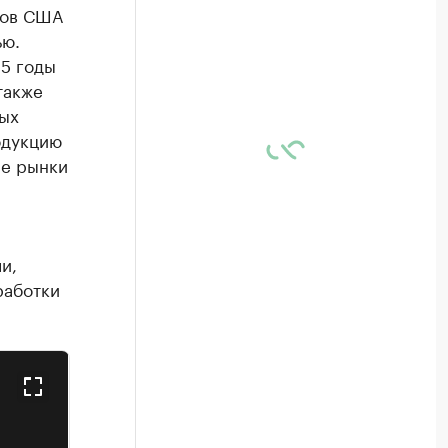
ров США
ью.
25 годы
также
мых
одукцию
ие рынки
и,
работки