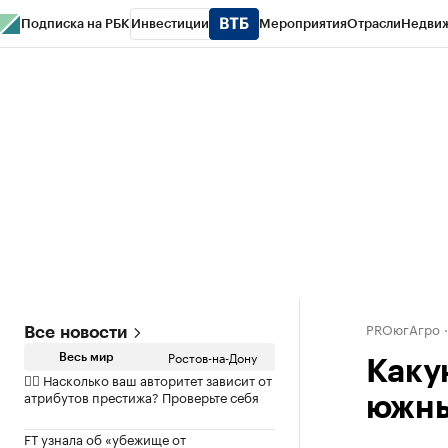
Подписка на РБК
Инвестиции
Мероприятия
Отрасли
Недви
РБК Курсы
РБК Life
Тренды
Визионеры
Национальные проекты
Горо
Спецпроекты СПб
Конференции СПб
Спецпроекты
Проверка конт
PROюгАгро
Все новости
Ростов-на-Дону
Весь мир
Каку
✍🏻 Насколько ваш авторитет зависит от
атрибутов престижа? Проверьте себя
южны
FT узнала об «убежище от