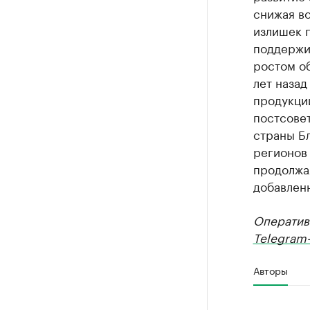
снижая во
излишек п
поддержи
ростом о
лет назад
продукци
постсовет
страны Б
регионов
продолжа
добавлен
Оператив
Telegram-
Авторы