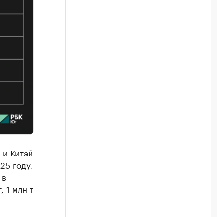
 и Китай
25 году.
 в
, 1 млн т