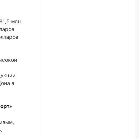
81,5 млн
ларов
олларов
ысокой
и
дукции
Дона в
орт»
ивым,
,
,