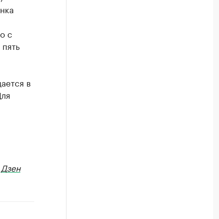
ынка
о с
 пять
ается в
Для
в
Дзен