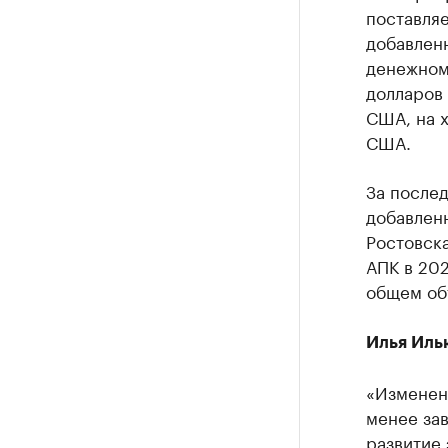
поставля
добавленн
денежном
долларов
США, на 
США.
За послед
добавлен
Ростовска
АПК в 202
общем объ
Илья Иль
«Изменен
менее зав
развитие 