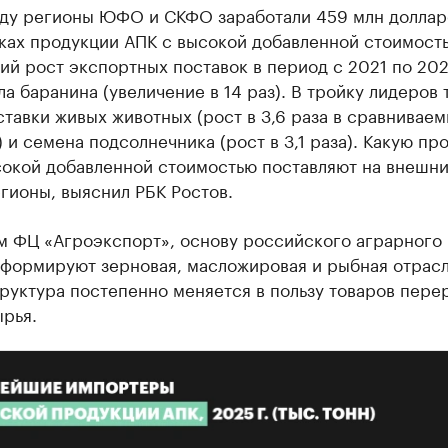
оду регионы ЮФО и СКФО заработали 459 млн долла
ках продукции АПК с высокой добавленной стоимост
й рост экспортных поставок в период с 2021 по 20
а баранина (увеличение в 14 раз). В тройку лидеров 
тавки живых животных (рост в 3,6 раза в сравнивае
 и семена подсолнечника (рост в 3,1 раза). Какую пр
сокой добавленной стоимостью поставляют на внешн
гионы, выяснил РБК Ростов.
м ФЦ «Агроэкспорт», основу российского аграрного
 формируют зерновая, масложировая и рыбная отрасл
руктура постепенно меняется в пользу товаров пере
рья.