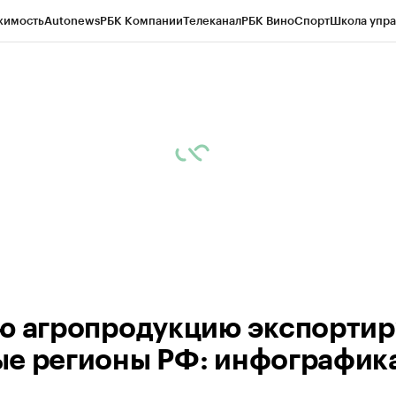
жимость
Autonews
РБК Компании
Телеканал
РБК Вино
Спорт
Школа упра
д
Стиль
Крипто
РБК Бизнес-среда
Дискуссионный клуб
Исследования
К
рагентов
Политика
Экономика
Бизнес
Технологии и медиа
Финансы
Рын
ю агропродукцию экспорти
е регионы РФ: инфографик