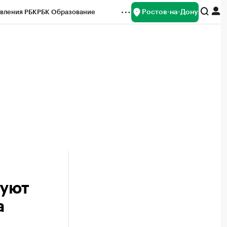
Ростов-на-Дону
вления РБК
РБК Образование
редитные рейтинги
Франшизы
Газета
ок наличной валюты
руют
а