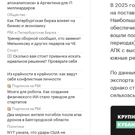
апокалипсиса» в Аргентине для IT-
В 2025 г
миллиардеров
на постав
Общество
Наибольши
Как Петербургская биржа влияет на
бизнес и экономику
обеспечил
РБК и Петербургская Биржа
вошли пос
Тренер сборной сообщил, кто заменит
периодах)
Мельникову и других лидеров на ЧЕ
АПК с вы
Спорт
✍🏻 Сколько вам стоит привычка искать
южные ре
идеальное решение? Проверьте себя
По данны
Из крайности в крайности: как ведут
себя конфликтные личности
экспорта
Подписка на РБК
однако ст
Мозги для робота. Как создание
сельхозсы
физического ИИ стало трендом для
стартапов
Подписка на РБК
Два мирных жителя погибли после атак
дронов в Белгородской области
Политика
NYT узнала, что удары США не