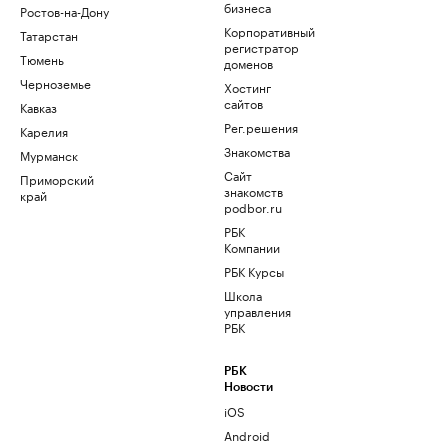
бизнеса
Ростов-на-Дону
Корпоративный
Татарстан
регистратор
Тюмень
доменов
Черноземье
Хостинг
сайтов
Кавказ
Рег.решения
Карелия
Знакомства
Мурманск
Сайт
Приморский
знакомств
край
podbor.ru
РБК
Компании
РБК Курсы
Школа
управления
РБК
РБК
Новости
iOS
Android