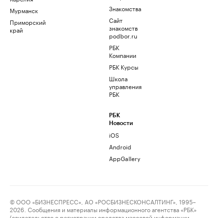
Знакомства
Мурманск
Сайт
Приморский
знакомств
край
podbor.ru
РБК
Компании
РБК Курсы
Школа
управления
РБК
РБК
Новости
iOS
Android
AppGallery
© ООО «БИЗНЕСПРЕСС», АО «РОСБИЗНЕСКОНСАЛТИНГ», 1995–
2026. Сообщения и материалы информационного агентства «РБК»
(свидетельство о регистрации средства массовой информации