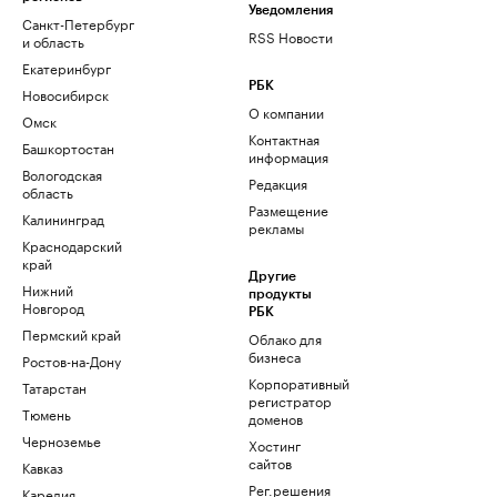
Уведомления
Санкт-Петербург
RSS Новости
и область
Екатеринбург
РБК
Новосибирск
О компании
Омск
Контактная
Башкортостан
информация
Вологодская
Редакция
область
Размещение
Калининград
рекламы
Краснодарский
край
Другие
Нижний
продукты
Новгород
РБК
Пермский край
Облако для
бизнеса
Ростов-на-Дону
Корпоративный
Татарстан
регистратор
Тюмень
доменов
Черноземье
Хостинг
сайтов
Кавказ
Рег.решения
Карелия