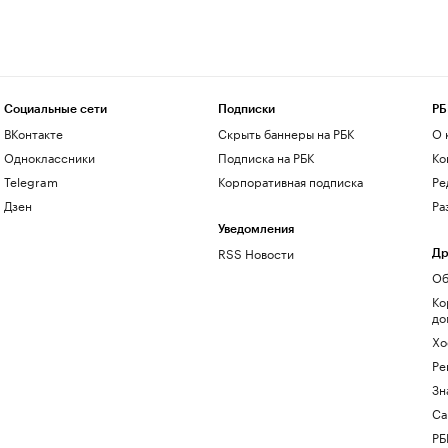
Социальные сети
Подписки
РБ
ВКонтакте
Скрыть баннеры на РБК
О 
Одноклассники
Подписка на РБК
Ко
Telegram
Корпоративная подписка
Ре
Дзен
Ра
Уведомления
RSS Новости
Др
Об
Ко
до
Хо
Ре
Зн
Са
РБ