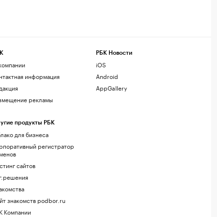
К
РБК Новости
компании
iOS
нтактная информация
Android
дакция
AppGallery
змещение рекламы
угие продукты РБК
лако для бизнеса
рпоративный регистратор
менов
стинг сайтов
г.решения
акомства
йт знакомств podbor.ru
К Компании