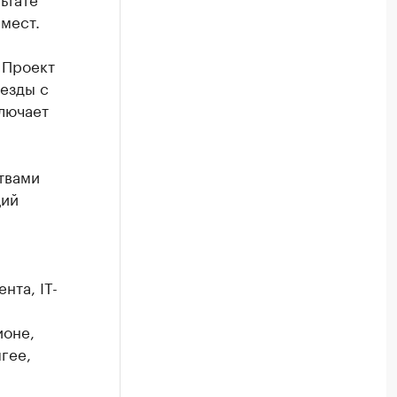
мест.
 Проект
везды с
лючает
твами
ций
нта, IT-
ионе,
гее,