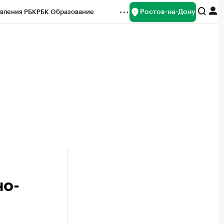
Ростов-на-Дону
вления РБК
РБК Образование
редитные рейтинги
Франшизы
Газета
ок наличной валюты
но-