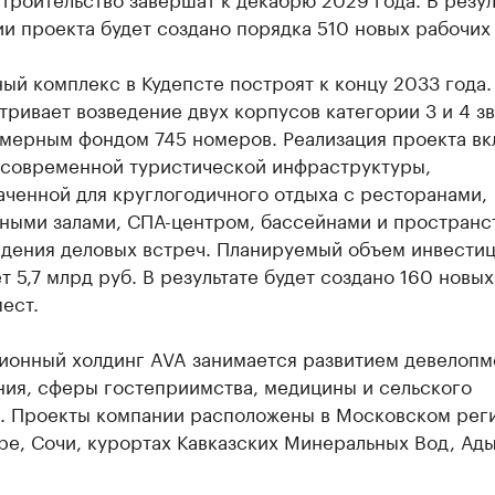
и проекта будет создано порядка 510 новых рабочих 
ый комплекс в Кудепсте построят к концу 2033 года.
ривает возведение двух корпусов категории 3 и 4 з
мерным фондом 745 номеров. Реализация проекта вк
 современной туристической инфраструктуры,
аченной для круглогодичного отдыха с ресторанами,
ными залами, СПА-центром, бассейнами и пространс
едения деловых встреч. Планируемый объем инвести
т 5,7 млрд руб. В результате будет создано 160 новых
ест.
онный холдинг AVA занимается развитием девелопме
ния, сферы гостеприимства, медицины и сельского
а. Проекты компании расположены в Московском рег
е, Сочи, курортах Кавказских Минеральных Вод, Ады