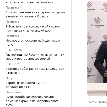
эмиратской госнефтекомпании
Политика
Российские военные ударили по целям
в портах Николаев и Одесса
Политика
В Болгарии раскрыли, какой стране
принадлежит залетевший дрон
Политика
Что нового построят на Ходынском
поле
РБК и Stone
Гастрогиды по России: от аутентичных
ферм и ресторанов до отелей
РБК и РСХБ
«Балтика» обыграла «Крылья Советов»
в матче РПЛ
Спорт
Евросоюз нарастил импорт
российского СПГ
Экономика
Вучич пообещал сделать все для
помощи Украине на «европейском
Фото: Депа
пути»
Краснодарс