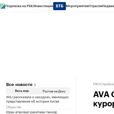
Подписка на РБК
Инвестиции
Мероприятия
Отрасли
Недви
РБК Курсы
РБК Life
Тренды
Визионеры
Национальные проекты
Горо
Спецпроекты СПб
Конференции СПб
Спецпроекты
Проверка конт
PROСтройка
Все новости
Ростов-на-Дону
Весь мир
AVA 
WSJ рассказала о находках, меняющих
представление об истории Китая
куро
Общество
Иран атаковал ракетами танкер