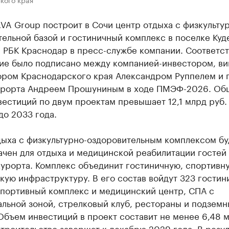
VA Group построит в Сочи центр отдыха с физкульту
ельной базой и гостиничный комплекс в поселке Куд
 РБК Краснодар в пресс-службе компании. Соответс
ие было подписано между компанией-инвестором, ви
ором Краснодарского края Александром Руппелем и 
урорта Андреем Прошуниным в ходе ПМЭФ-2026. Об
естиций по двум проектам превышает 12,1 млрд руб.
до 2033 года.
дыха с физкультурно-оздоровительным комплексом бу
чен для отдыха и медицинской реабилитации гостей
курорта. Комплекс объединит гостиничную, спортивн
ую инфраструктуру. В его состав войдут 323 гостин
спортивный комплекс и медицинский центр, СПА с
льной зоной, стрелковый клуб, рестораны и подзем
Объем инвестиций в проект составит не менее 6,48 
строительство завершат к декабрю 2029 года. В резул