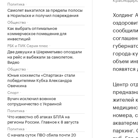
Политика
Самолет выкатился за пределы полосы
Холдинг A
в Норильске и получил повреждения
оздоровит
Общество
Как выбрать оптимальное
сообщили
коммерческое помещение для
соглашен
инвестиций
губернат
РБК и ПИК Серия плюс
Две девушки в Шереметьево опоздали
города-к
на рейс и выбежали за самолетом.
объем инв
Видео
появятся 
Общество
Юные хоккеисты «Спартака» стали
победителями Кубка Александра
Центр от
Овечкина
предназна
Спорт
Вучич исключил военное
жителей 
сотрудничество с Украиной
медицинск
Политика
номера, 
Что известно об атаках БПЛА на
акватерма
регионы России. Главное к 8 августа
Политика
паркинг. 
С начала суток ПВО сбила почти 20
руб. Его 