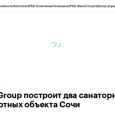
жимость
Autonews
РБК Компании
Телеканал
РБК Вино
Спорт
Школа упра
д
Стиль
Крипто
РБК Бизнес-среда
Дискуссионный клуб
Исследования
К
рагентов
Политика
Экономика
Бизнес
Технологии и медиа
Финансы
Рын
Group построит два санатор
ртных объекта Сочи