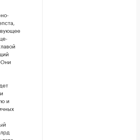
рно-
епста,
твующее
це-
главой
щий
 Они
дет
 и
ую и
ичных
ный
млрд
ьтате