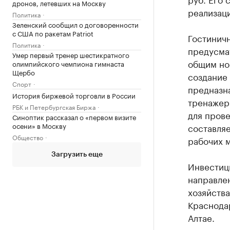
дронов, летевших на Москву
реализаци
Политика
Зеленский сообщил о договоренности
с США по ракетам Patriot
Гостиничн
Политика
предусмат
Умер первый тренер шестикратного
общим но
олимпийского чемпиона гимнаста
Щербо
создание
Спорт
предназн
История биржевой торговли в России
тренажер
РБК и Петербургская Биржа
для пров
Синоптик рассказал о «первом визите
осени» в Москву
составляе
Общество
рабочих м
Загрузить еще
Инвестици
направле
хозяйств
Краснодар
Алтае.