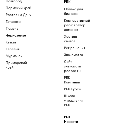
Новгород
РБК
Пермский край
Облако для
бизнеса
Ростов-на-Дону
Корпоративный
Татарстан
регистратор
Тюмень
доменов
Черноземье
Хостинг
сайтов
Кавказ
Рег.решения
Карелия
Знакомства
Мурманск
Сайт
Приморский
знакомств
край
podbor.ru
РБК
Компании
РБК Курсы
Школа
управления
РБК
РБК
Новости