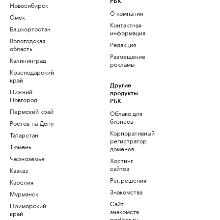
РБК
Новосибирск
О компании
Омск
Контактная
Башкортостан
информация
Вологодская
Редакция
область
Размещение
Калининград
рекламы
Краснодарский
край
Другие
Нижний
продукты
Новгород
РБК
Пермский край
Облако для
бизнеса
Ростов-на-Дону
Корпоративный
Татарстан
регистратор
Тюмень
доменов
Черноземье
Хостинг
сайтов
Кавказ
Рег.решения
Карелия
Знакомства
Мурманск
Сайт
Приморский
знакомств
край
podbor.ru