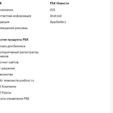
К
РБК Новости
компании
iOS
нтактная информация
Android
дакция
AppGallery
змещение рекламы
угие продукты РБК
лако для бизнеса
рпоративный регистратор
менов
стинг сайтов
г.решения
акомства
йт знакомств podbor.ru
К Компании
К Курсы
ола управления РБК