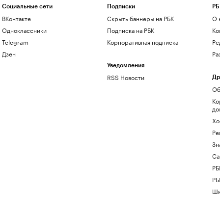
Социальные сети
Подписки
РБ
ВКонтакте
Скрыть баннеры на РБК
О 
Одноклассники
Подписка на РБК
Ко
Telegram
Корпоративная подписка
Ре
Дзен
Ра
Уведомления
RSS Новости
Др
Об
Ко
до
Хо
Ре
Зн
Са
РБ
РБ
Шк