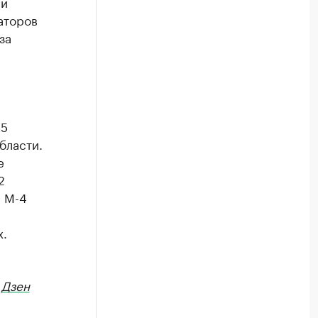
 и
аторов
за
45
бласти.
е
2
ы М-4
х.
в
Дзен