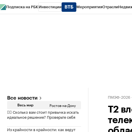
Подписка на РБК
Инвестиции
Мероприятия
Отрасли
Недви
РБК Курсы
РБК Life
Тренды
Визионеры
Национальные проекты
Горо
Спецпроекты СПб
Конференции СПб
Спецпроекты
Проверка конт
ПМЭФ-2026
Все новости
Ростов-на-Дону
Весь мир
T2 в
✍🏻 Сколько вам стоит привычка искать
идеальное решение? Проверьте себя
теле
Из крайности в крайности: как ведут
обла