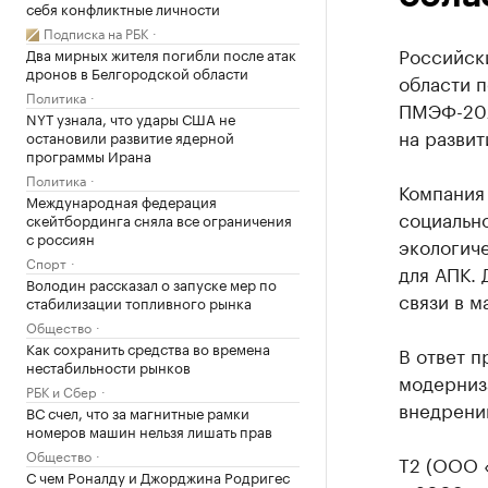
себя конфликтные личности
Подписка на РБК
Российски
Два мирных жителя погибли после атак
дронов в Белгородской области
области п
Политика
ПМЭФ-202
NYT узнала, что удары США не
на разви
остановили развитие ядерной
программы Ирана
Политика
Компания 
Международная федерация
социально
скейтбординга сняла все ограничения
с россиян
экологич
Спорт
для АПК.
Володин рассказал о запуске мер по
связи в м
стабилизации топливного рынка
Общество
Как сохранить средства во времена
В ответ п
нестабильности рынков
модерниз
РБК и Сбер
внедрени
ВС счел, что за магнитные рамки
номеров машин нельзя лишать прав
Общество
Т2 (ООО 
С чем Роналду и Джорджина Родригес