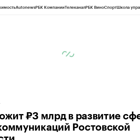
жимость
Autonews
РБК Компании
Телеканал
РБК Вино
Спорт
Школа упра
д
Стиль
Крипто
РБК Бизнес-среда
Дискуссионный клуб
Исследования
К
рагентов
Политика
Экономика
Бизнес
Технологии и медиа
Финансы
Рын
ложит ₽3 млрд в развитие сф
коммуникаций Ростовской
сти