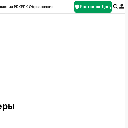
Ростов-на-Дону
вления РБК
РБК Образование
редитные рейтинги
Франшизы
Газета
ок наличной валюты
еры