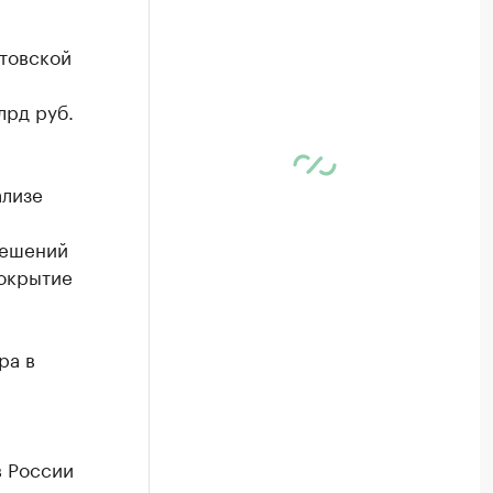
стовской
лрд руб.
ализе
решений
покрытие
ра в
в России