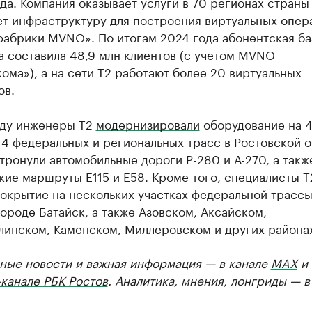
да. Компания оказывает услуги в 70 регионах страны
ет инфраструктуру для построения виртуальных опер
фабрики MVNO». По итогам 2024 года абонентская ба
а составила 48,9 млн клиентов (с учетом MVNO
ома»), а на сети Т2 работают более 20 виртуальных
ов.
оду инженеры T2
модернизировали
оборудование на 
14 федеральных и региональных трасс в Ростовской о
тронули автомобильные дороги Р-280 и А-270, а такж
ие маршруты E115 и E58. Кроме того, специалисты T
окрытие на нескольких участках федеральной трасс
городе Батайск, а также Азовском, Аксайском,
линском, Каменском, Миллеровском и других района
ные новости и важная информация — в канале
MAX
и
канале РБК Ростов
. Аналитика, мнения, лонгриды — 