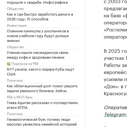
с 2003 го
подошли к свадьбе. Инфографика
предлага
Общество
Как и где быстро заработать деньги в
на базе «
2026 году: 15 способов
оператор
Инвестиции
«Ростелек
Осенние каникулы у школьников в
новом учебном году будут дольше
оператор
зимних
Общество
В 2025 г
Ученые нашли неожиданную связь
участках 
между кофе и здоровьем печени
Подписка на РБК
Работы за
NYT узнала, какого лидера Кубы ищут
европейск
США
усилили п
Политика
«Дон»: в 
Как облигационный долг помог решить
задачи реального бизнеса. Кейсы
Красносу
РБК и МСП Банк
Глава Адыгеи рассказал о последствиях
Оператив
атаки БПЛА
Telegram-
Политика
Генеалогический бум: почему люди
массово увлеклись семейной историей