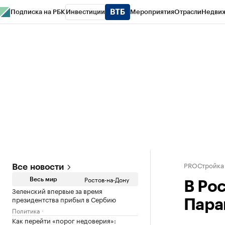
Подписка на РБК
Инвестиции
Мероприятия
Отрасли
Недви
РБК Курсы
РБК Life
Тренды
Визионеры
Национальные проекты
Горо
Спецпроекты СПб
Конференции СПб
Спецпроекты
Проверка конт
PROСтройка
Все новости
Ростов-на-Дону
Весь мир
В Ро
Зеленский впервые за время
президентства прибыл в Сербию
Пара
Политика
Как перейти «порог недоверия»: