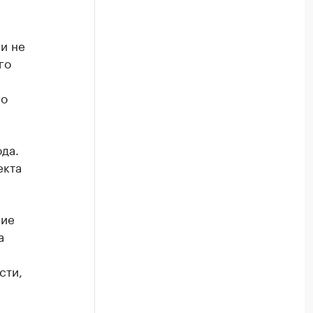
 и не
го
го
да.
екта
кие
а
сти,