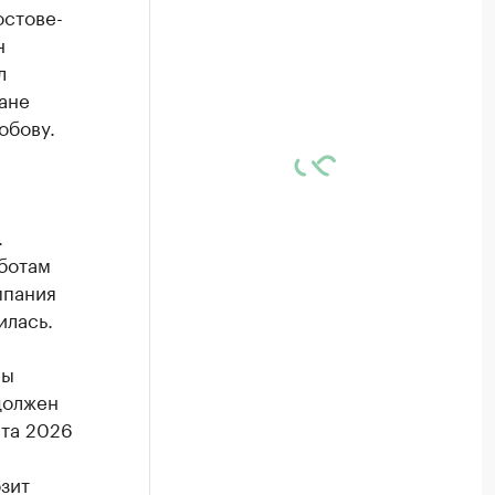
остове-
н
л
ане
обову.
.
аботам
мпания
илась.
ны
должен
ста 2026
зит