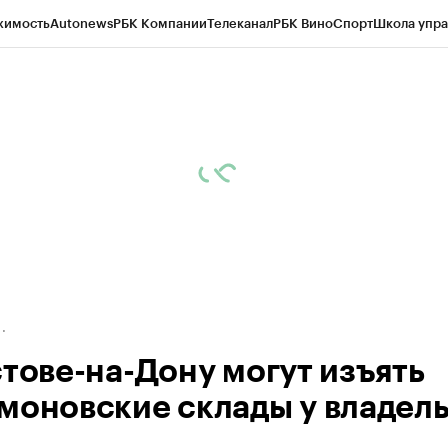
жимость
Autonews
РБК Компании
Телеканал
РБК Вино
Спорт
Школа упра
д
Стиль
Крипто
РБК Бизнес-среда
Дискуссионный клуб
Исследования
К
рагентов
Политика
Экономика
Бизнес
Технологии и медиа
Финансы
Рын
стове-на-Дону могут изъять
моновские склады у владел