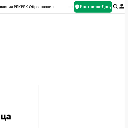
Ростов-на-Дону
вления РБК
РБК Образование
редитные рейтинги
Франшизы
Газета
ок наличной валюты
ьца