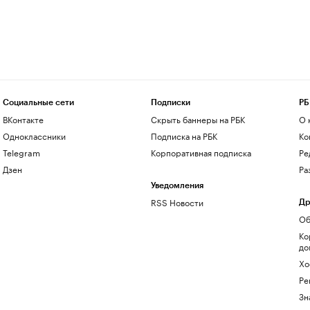
Социальные сети
Подписки
РБ
ВКонтакте
Скрыть баннеры на РБК
О 
Одноклассники
Подписка на РБК
Ко
Telegram
Корпоративная подписка
Ре
Дзен
Ра
Уведомления
RSS Новости
Др
Об
Ко
до
Хо
Ре
Зн