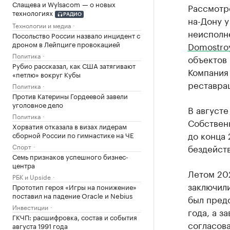
Слащева и Wylsacom — о новых
Рассмотр
технологиях
РАДИО
на-Дону 
Технологии и медиа
неисполн
Посольство России назвало инцидент с
дроном в Лейпциге провокацией
Domostro
Политика
объектов 
Рубио рассказал, как США затягивают
Компания 
«петлю» вокруг Кубы
реставра
Политика
Против Катерины Гордеевой завели
уголовное дело
В августе
Политика
Собственн
Хорватия отказала в визах лидерам
до конца 
сборной России по гимнастике на ЧЕ
Спорт
бездейст
Семь признаков успешного бизнес-
центра
Летом 202
РБК и Upside
заключил
Прототип героя «Игры на понижение»
поставил на падение Oracle и Nebius
был пред
Инвестиции
года, а з
ГКЧП: расшифровка, состав и события
согласова
августа 1991 года