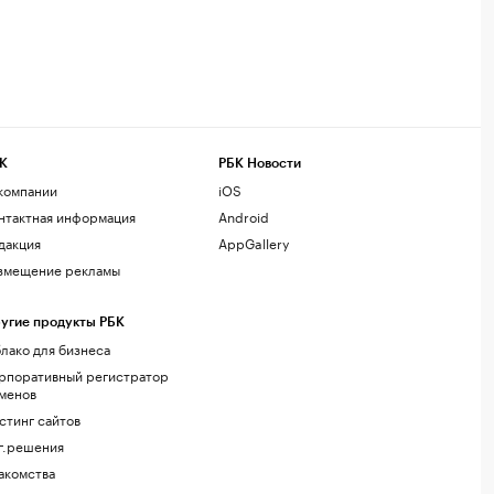
К
РБК Новости
компании
iOS
нтактная информация
Android
дакция
AppGallery
змещение рекламы
угие продукты РБК
лако для бизнеса
рпоративный регистратор
менов
стинг сайтов
г.решения
акомства