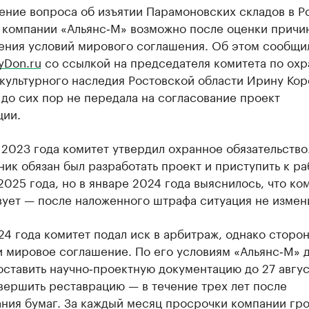
ение вопроса об изъятии Парамоновских складов в Р
у компании «Альянс‑М» возможно после оценки причи
ения условий мирового соглашения. Об этом сообщи
yDon.ru
со ссылкой на председателя комитета по охр
культурного наследия Ростовской области Ирину Кор
до сих пор не передала на согласование проект
ции.
 2023 года комитет утвердил охранное обязательство
ик обязан был разработать проект и приступить к р
2025 года, но в январе 2024 года выяснилось, что ко
вует — после наложенного штрафа ситуация не измен
4 года комитет подал иск в арбитраж, однако сторо
и мировое соглашение. По его условиям «Альянс‑М» 
оставить научно‑проектную документацию до 27 авгу
авершить реставрацию — в течение трех лет после
ния бумаг. За каждый месяц просрочки компании гро