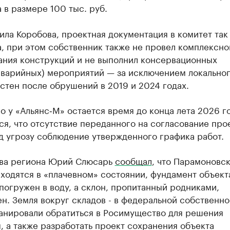
 в размере 100 тыс. руб.
ила Коробова, проектная документация в комитет так
, при этом собственник также не провел комплексно
ания конструкций и не выполнил консервационных
аварийных) мероприятий — за исключением локально
стен после обрушений в 2019 и 2024 годах.
 у «Альянс‑М» остается время до конца лета 2026 го
я, что отсутствие переданного на согласование про
д угрозу соблюдение утвержденного графика работ.
ава региона Юрий Слюсарь
сообщал
, что Парамоновс
ходятся в «плачевном» состоянии, фундамент объект
погружен в воду, а склон, пропитанный родниками,
н. Земля вокруг складов - в федеральной собственно
ланировали обратиться в Росимущество для решения
 а также разработать проект сохранения объекта