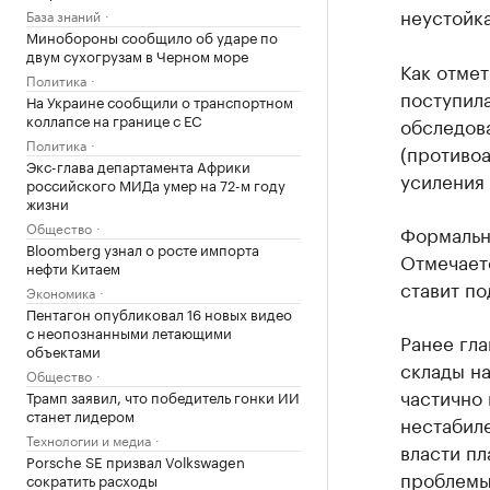
неустойка
База знаний
Минобороны сообщило об ударе по
двум сухогрузам в Черном море
Как отмет
Политика
поступила
На Украине сообщили о транспортном
коллапсе на границе с ЕС
обследов
Политика
(противо
Экс-глава департамента Африки
усиления 
российского МИДа умер на 72-м году
жизни
Общество
Формально
Bloomberg узнал о росте импорта
Отмечаетс
нефти Китаем
ставит по
Экономика
Пентагон опубликовал 16 новых видео
с неопознанными летающими
Ранее гл
объектами
склады на
Общество
частично 
Трамп заявил, что победитель гонки ИИ
станет лидером
нестабиле
Технологии и медиа
власти п
Porsche SE призвал Volkswagen
проблемы,
сократить расходы