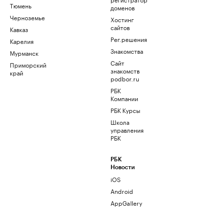
Тюмень
доменов
Черноземье
Хостинг
сайтов
Кавказ
Рег.решения
Карелия
Знакомства
Мурманск
Сайт
Приморский
знакомств
край
podbor.ru
РБК
Компании
РБК Курсы
Школа
управления
РБК
РБК
Новости
iOS
Android
AppGallery