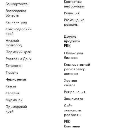
Контактная
Башкортостан
информация
Вологодская
Редакция
область
Размещение
Калининград
рекламы
Краснодарский
край
Другие
Нижний
продукты
Новгород
РБК
Пермский край
Облако для
бизнеса
Ростов-на-Дону
Корпоративный
Татарстан
регистратор
Тюмень
доменов
Черноземье
Хостинг
сайтов
Кавказ
Рег.решения
Карелия
Знакомства
Мурманск
Сайт
Приморский
знакомств
край
podbor.ru
РБК
Компании