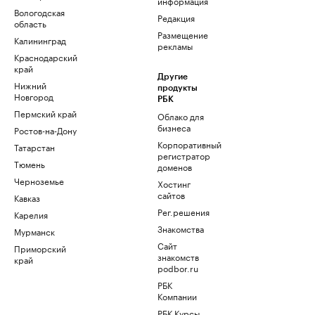
информация
Вологодская
Редакция
область
Размещение
Калининград
рекламы
Краснодарский
край
Другие
Нижний
продукты
Новгород
РБК
Пермский край
Облако для
бизнеса
Ростов-на-Дону
Корпоративный
Татарстан
регистратор
Тюмень
доменов
Черноземье
Хостинг
сайтов
Кавказ
Рег.решения
Карелия
Знакомства
Мурманск
Сайт
Приморский
знакомств
край
podbor.ru
РБК
Компании
РБК Курсы