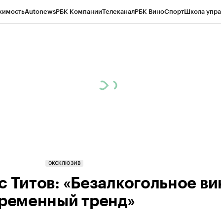
жимость
Autonews
РБК Компании
Телеканал
РБК Вино
Спорт
Школа упра
д
Стиль
Крипто
РБК Бизнес-среда
Дискуссионный клуб
Исследования
К
рагентов
Политика
Экономика
Бизнес
Технологии и медиа
Финансы
Рын
ЭКСКЛЮЗИВ
с Титов: «Безалкогольное в
временный тренд»