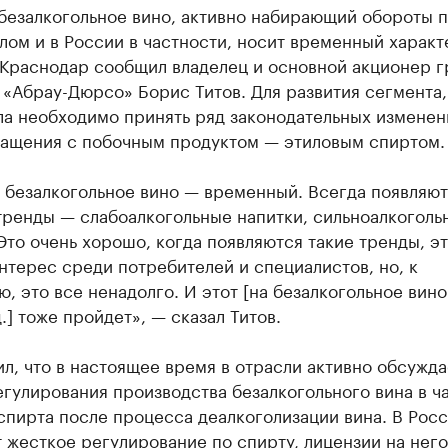
безалкогольное вино, активно набирающий обороты 
лом и в России в частности, носит временный характ
 Краснодар сообщил владелец и основной акционер 
«Абрау-Дюрсо» Борис Титов. Для развития сегмента,
ла необходимо принять ряд законодательных изменен
ращения с побочным продуктом — этиловым спиртом.
 безалкогольное вино — временный. Всегда появляю
тренды — слабоалкогольные напитки, сильноалкоголь
Это очень хорошо, когда появляются такие тренды, э
нтерес среди потребителей и специалистов, но, к
, это все ненадолго. И этот [на безалкогольное вин
.] тоже пройдет», — сказал Титов.
л, что в настоящее время в отрасли активно обсужда
гулирования производства безалкогольного вина в ч
спирта после процесса деалкоголизации вина. В Рос
 жесткое регулирование по спирту, лицензии на него