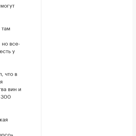
 могут
 там
 но все-
есть у
, что в
ая
ва вин и
 300
кая
юрсо»