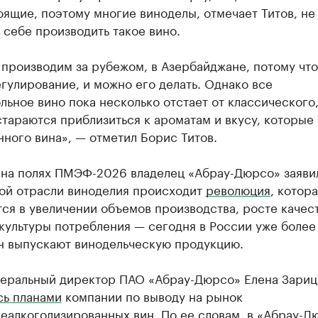
ящие, поэтому многие виноделы, отмечает Титов, не
 себе производить такое вино.
производим за рубежом, в Азербайджане, потому что
гулирование, и можно его делать. Однако все
льное вино пока несколько отстает от классического,
стараются приблизиться к ароматам и вкусу, которые 
ного вина», — отметил Борис Титов.
 на полях ПМЭФ-2026 владелец «Абрау-Дюрсо» заявил
ой отрасли виноделия происходит
революция
, котор
ся в увеличении объемов производства, росте качест
культуры потребления — сегодня в России уже более
н выпускают винодельческую продукцию.
неральный директор ПАО «Абрау-Дюрсо» Елена Зариц
сь планами
компании по выводу на рынок
еалкоголизированных вин. По ее словам, в «Абрау-Д