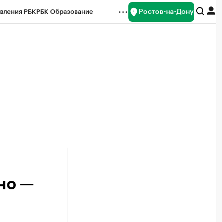
Ростов-на-Дону
вления РБК
РБК Образование
редитные рейтинги
Франшизы
Газета
ок наличной валюты
ино —