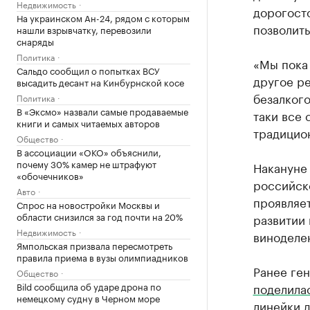
Недвижимость
дорогосто
На украинском Ан-24, рядом с которым
позволить
нашли взрывчатку, перевозили
снаряды
Политика
«Мы пока 
Сальдо сообщил о попытках ВСУ
другое ре
высадить десант на Кинбурнской косе
безалкого
Политика
В «Эксмо» назвали самые продаваемые
таки все 
книги и самых читаемых авторов
традицион
Общество
В ассоциации «ОКО» объяснили,
почему 30% камер не штрафуют
Накануне
«обочечников»
российск
Авто
проявляет
Спрос на новостройки Москвы и
области снизился за год почти на 20%
развитии 
Недвижимость
виноделе
Ямпольская призвала пересмотреть
правила приема в вузы олимпиадников
Ранее ге
Общество
Bild сообщила об ударе дрона по
поделила
немецкому судну в Черном море
линейки д