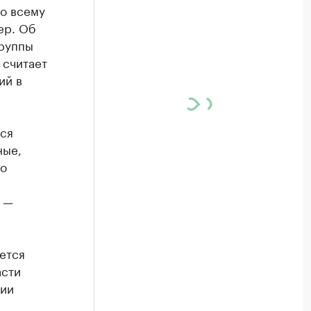
по всему
ер. Об
группы
 считает
ий в
тся
ные,
то
о —
ется
асти
сии