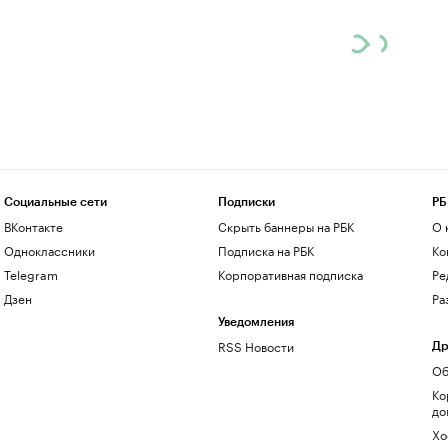
Социальные сети
Подписки
РБ
ВКонтакте
Скрыть баннеры на РБК
О 
Одноклассники
Подписка на РБК
Ко
Telegram
Корпоративная подписка
Ре
Дзен
Ра
Уведомления
RSS Новости
Др
Об
Ко
до
Хо