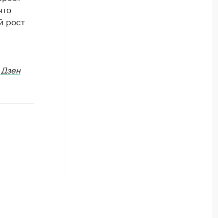
что
й рост
в
Дзен