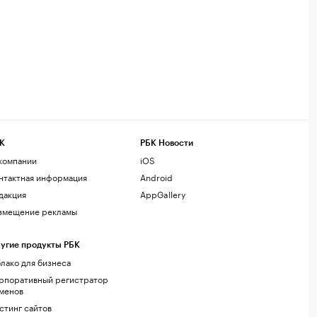
К
РБК Новости
компании
iOS
нтактная информация
Android
дакция
AppGallery
змещение рекламы
угие продукты РБК
лако для бизнеса
рпоративный регистратор
менов
стинг сайтов