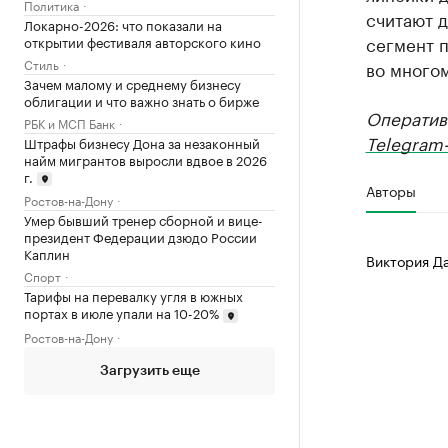
Политика
считают д
Локарно-2026: что показали на
сегмент 
открытии фестиваля авторского кино
Стиль
во многом
Зачем малому и среднему бизнесу
облигации и что важно знать о бирже
Оператив
РБК и МСП Банк
Telegram-
Штрафы бизнесу Дона за незаконный
найм мигрантов выросли вдвое в 2026
г.
Авторы
Ростов-на-Дону
Умер бывший тренер сборной и вице-
президент Федерации дзюдо России
Каплин
Виктория Да
Спорт
Тарифы на перевалку угля в южных
портах в июле упали на 10-20%
Ростов-на-Дону
Загрузить еще