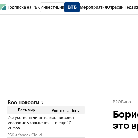
Подписка на РБК
Инвестиции
Мероприятия
Отрасли
Недви
РБК Курсы
РБК Life
Тренды
Визионеры
Национальные проекты
Горо
Спецпроекты СПб
Конференции СПб
Спецпроекты
Проверка конт
PROВино
Все новости
Ростов-на-Дону
Весь мир
Бори
Искусственный интеллект вызовет
массовые увольнения — и еще 10
это 
мифов
РБК и Yandex Cloud