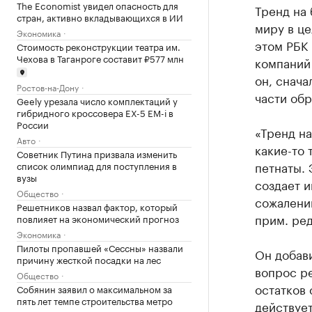
The Economist увидел опасность для
Тренд на 
стран, активно вкладывающихся в ИИ
миру в це
Экономика
этом РБК
Стоимость реконструкции театра им.
Чехова в Таганроге составит ₽577 млн
компаний 
он, снача
Ростов-на-Дону
части об
Geely урезала число комплектаций у
гибридного кроссовера EX-5 EM-i в
России
«Тренд на
Авто
какие-то 
Советник Путина призвала изменить
петнаты. 
список олимпиад для поступления в
вузы
создает и
Общество
сожалению
Решетников назвал фактор, который
прим. ред
повлияет на экономический прогноз
Экономика
Пилоты пропавшей «Сессны» назвали
Он добави
причину жесткой посадки на лес
вопрос ре
Общество
остатков 
Собянин заявил о максимальном за
пять лет темпе строительства метро
действует