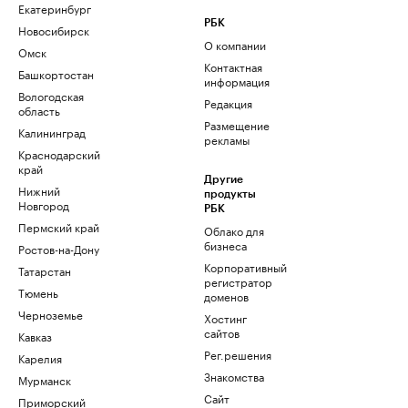
Екатеринбург
РБК
Новосибирск
О компании
Омск
Контактная
Башкортостан
информация
Вологодская
Редакция
область
Размещение
Калининград
рекламы
Краснодарский
край
Другие
Нижний
продукты
Новгород
РБК
Пермский край
Облако для
бизнеса
Ростов-на-Дону
Корпоративный
Татарстан
регистратор
Тюмень
доменов
Черноземье
Хостинг
сайтов
Кавказ
Рег.решения
Карелия
Знакомства
Мурманск
Сайт
Приморский