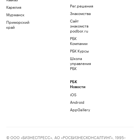
Рег.решения
Карелия
Знакомства
Мурманск
Сайт
Приморский
знакомств
край
podbor.ru
РБК
Компании
РБК Курсы
Школа
управления
РБК
РБК
Новости
iOS
Android
AppGallery
© ООО «БИЗНЕСПРЕСС», АО «РОСБИЗНЕСКОНСАЛТИНГ», 1995–