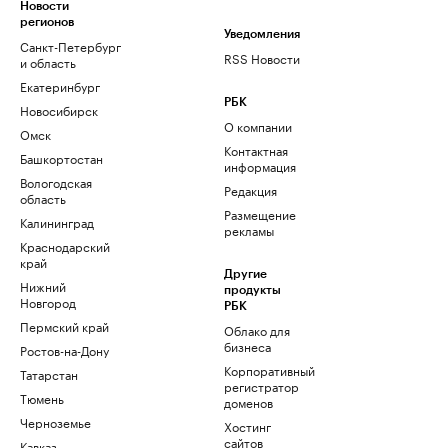
Новости
регионов
Уведомления
Санкт-Петербург
RSS Новости
и область
Екатеринбург
РБК
Новосибирск
О компании
Омск
Контактная
Башкортостан
информация
Вологодская
Редакция
область
Размещение
Калининград
рекламы
Краснодарский
край
Другие
Нижний
продукты
Новгород
РБК
Пермский край
Облако для
бизнеса
Ростов-на-Дону
Корпоративный
Татарстан
регистратор
Тюмень
доменов
Черноземье
Хостинг
сайтов
Кавказ