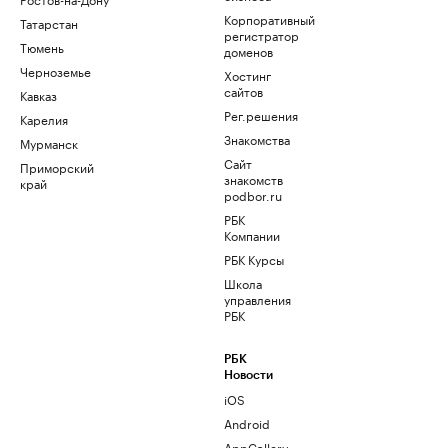
Корпоративный
Татарстан
регистратор
Тюмень
доменов
Черноземье
Хостинг
сайтов
Кавказ
Рег.решения
Карелия
Знакомства
Мурманск
Сайт
Приморский
знакомств
край
podbor.ru
РБК
Компании
РБК Курсы
Школа
управления
РБК
РБК
Новости
iOS
Android
AppGallery