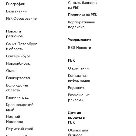
Скрыть баннеры
Биографии
на РБК
База знаний
Подписка на РБК
РБК Образование
Корпоративная
подписка
Новости
регионов
Уведомления
Санкт-Петербург
RSS Новости
и область
Екатеринбург
РБК
Новосибирск
О компании
Омск
Контактная
Башкортостан
информация
Вологодская
Редакция
область
Размещение
Калининград
рекламы
Краснодарский
край
Другие
Нижний
продукты
Новгород
РБК
Пермский край
Облако для
бизнеса
Ростов-на-Дону