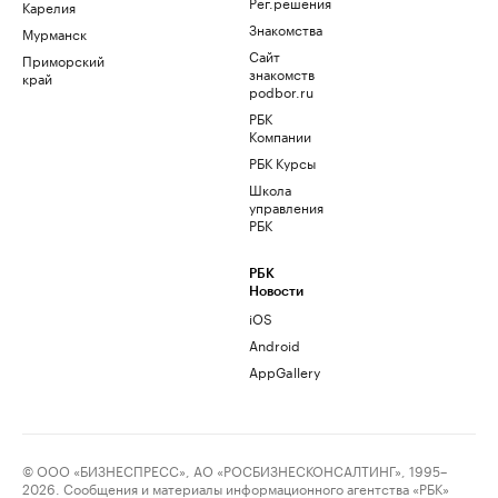
Рег.решения
Карелия
Знакомства
Мурманск
Сайт
Приморский
знакомств
край
podbor.ru
РБК
Компании
РБК Курсы
Школа
управления
РБК
РБК
Новости
iOS
Android
AppGallery
© ООО «БИЗНЕСПРЕСС», АО «РОСБИЗНЕСКОНСАЛТИНГ», 1995–
2026. Сообщения и материалы информационного агентства «РБК»