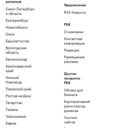
регионов
Уведомления
Санкт-Петербург
RSS Новости
и область
Екатеринбург
РБК
Новосибирск
О компании
Омск
Контактная
Башкортостан
информация
Вологодская
Редакция
область
Размещение
Калининград
рекламы
Краснодарский
край
Другие
Нижний
продукты
Новгород
РБК
Пермский край
Облако для
бизнеса
Ростов-на-Дону
Корпоративный
Татарстан
регистратор
Тюмень
доменов
Черноземье
Хостинг
сайтов
Кавказ