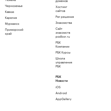
доменов
Черноземье
Хостинг
сайтов
Кавказ
Рег.решения
Карелия
Знакомства
Мурманск
Сайт
Приморский
знакомств
край
podbor.ru
РБК
Компании
РБК Курсы
Школа
управления
РБК
РБК
Новости
iOS
Android
AppGallery