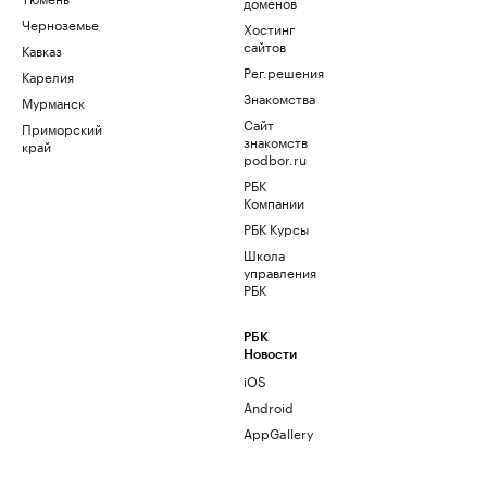
доменов
Черноземье
Хостинг
сайтов
Кавказ
Рег.решения
Карелия
Знакомства
Мурманск
Сайт
Приморский
знакомств
край
podbor.ru
РБК
Компании
РБК Курсы
Школа
управления
РБК
РБК
Новости
iOS
Android
AppGallery