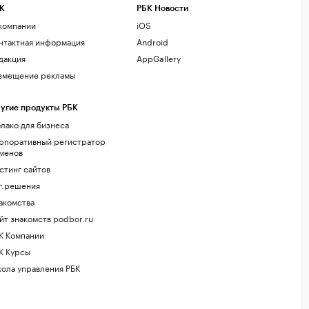
К
РБК Новости
компании
iOS
нтактная информация
Android
дакция
AppGallery
змещение рекламы
угие продукты РБК
лако для бизнеса
рпоративный регистратор
менов
стинг сайтов
г.решения
акомства
йт знакомств podbor.ru
К Компании
К Курсы
ола управления РБК