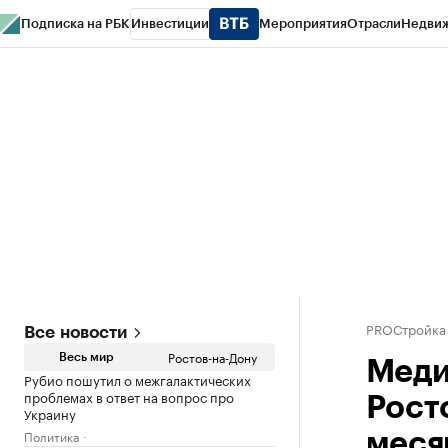
Подписка на РБК
Инвестиции
Мероприятия
Отрасли
Недви
РБК Курсы
РБК Life
Тренды
Визионеры
Национальные проекты
Горо
Спецпроекты СПб
Конференции СПб
Спецпроекты
Проверка конт
PROСтройка
Все новости
Ростов-на-Дону
Весь мир
Меди
Рубио пошутил о межгалактических
проблемах в ответ на вопрос про
Рост
Украину
Политика
меся