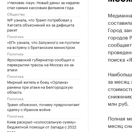
«Человек-паук: Новый день» за неделю
стал самым кассовым фильмом года
Общество
Медианна
WP узнала, что Трамп потребовал у
составила
Хегсета объяснений из-за дефицита
Город за
ракет
городов Р
Политика
«ЕП» узнала, что Залужного не пустили
сообщае
на встречу с британским министром
проведен
Политика
поиска «Я
Ярославский губернатор сообщил о
перекрытии трассы на Москву из-за
атаки
Наибольш
Политика
за месяц 
Мирный житель и боец «Орлана»
ранены при атаке на Белгородскую
стоимость
область
снижению 
Политика
млн руб.
Трамп объяснил, почему предпочитает
сделку с Ираном войне
Политика
Полная ме
Киев раскрыл «колоссальную сумму»
месяц сни
бюджетной помощи от Запада с 2022
года