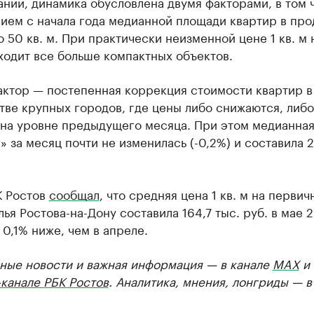
нии, динамика обусловлена двумя факторами, в том 
ием с начала года медианной площади квартир в пр
до 50 кв. м. При практически неизменной цене 1 кв. м 
ходит все больше компактных объектов.
актор — постепенная коррекция стоимости квартир в
ве крупных городов, где цены либо снижаются, либо
 на уровне предыдущего месяца. При этом медианная
» за месяц почти не изменилась (-0,2%) и составила 
К Ростов
сообщал
, что средняя цена 1 кв. м на первич
ья Ростова-на-Дону составила 164,7 тыс. руб. в мае 
 0,1% ниже, чем в апреле.
ные новости и важная информация — в канале
MAX
и
канале РБК Ростов
. Аналитика, мнения, лонгриды — 