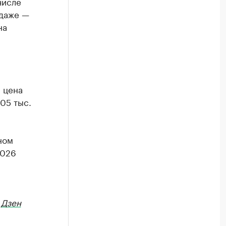
числе
одаже —
на
 цена
205 тыс.
ном
2026
в
Дзен