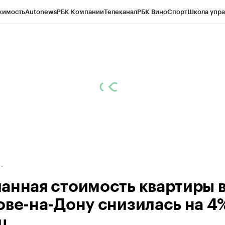
жимость
Autonews
РБК Компании
Телеканал
РБК Вино
Спорт
Школа упра
д
Стиль
Крипто
РБК Бизнес-среда
Дискуссионный клуб
Исследования
К
рагентов
Политика
Экономика
Бизнес
Технологии и медиа
Финансы
Рын
анная стоимость квартиры 
ове-на-Дону снизилась на 4%
ц