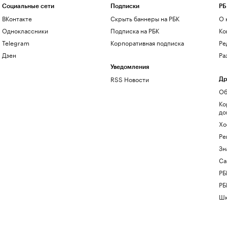
Социальные сети
Подписки
РБ
ВКонтакте
Скрыть баннеры на РБК
О 
Одноклассники
Подписка на РБК
Ко
Telegram
Корпоративная подписка
Ре
Дзен
Ра
Уведомления
RSS Новости
Др
Об
Ко
до
Хо
Ре
Зн
Са
РБ
РБ
Шк