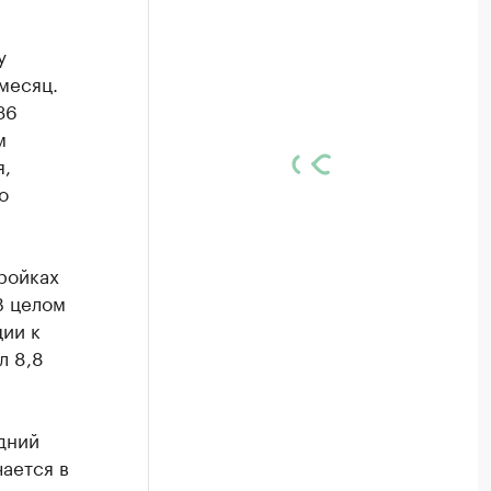
у
 месяц.
36
м
я,
о
ройках
В целом
ции к
л 8,8
дний
чается в