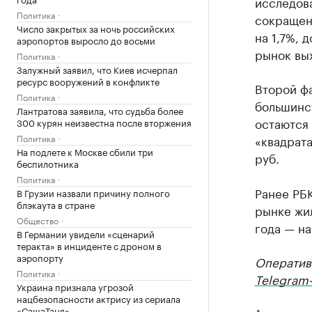
исследова
Политика
сокращен
Число закрытых за ночь российских
на 1,7%, 
аэропортов выросло до восьми
рынок вы
Политика
Залужный заявил, что Киев исчерпал
ресурс вооружений в конфликте
Второй ф
Политика
большинст
Лантратова заявила, что судьба более
остаются
300 курян неизвестна после вторжения
Политика
«квадрата
На подлете к Москве сбили три
руб.
беспилотника
Политика
Ранее РБ
В Грузии назвали причину полного
блэкаута в стране
рынке жил
Общество
года — на
В Германии увидели «сценарий
теракта» в инциденте с дроном в
аэропорту
Оператив
Политика
Telegram-
Украина признала угрозой
нацбезопасности актрису из сериала
«СашаТаня»