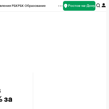
Ростов-на-Дону
вления РБК
РБК Образование
редитные рейтинги
Франшизы
Газета
ок наличной валюты
в
 за