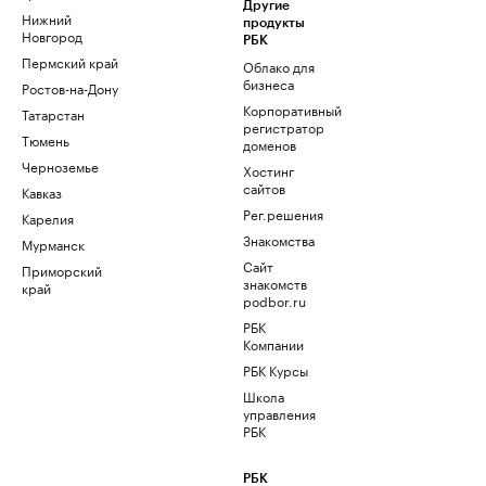
Другие
Нижний
продукты
Новгород
РБК
Пермский край
Облако для
бизнеса
Ростов-на-Дону
Корпоративный
Татарстан
регистратор
Тюмень
доменов
Черноземье
Хостинг
сайтов
Кавказ
Рег.решения
Карелия
Знакомства
Мурманск
Сайт
Приморский
знакомств
край
podbor.ru
РБК
Компании
РБК Курсы
Школа
управления
РБК
РБК