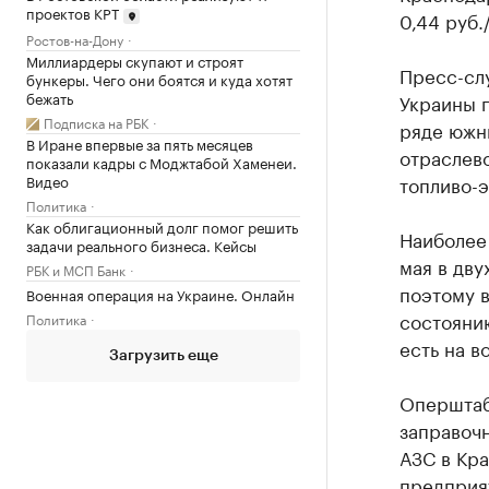
проектов КРТ
0,44 руб./
Ростов-на-Дону
Миллиардеры скупают и строят
Пресс-сл
бункеры. Чего они боятся и куда хотят
бежать
Украины 
Подписка на РБК
ряде южн
В Иране впервые за пять месяцев
отраслев
показали кадры с Моджтабой Хаменеи.
Видео
топливо-
Политика
Как облигационный долг помог решить
Наиболее 
задачи реального бизнеса. Кейсы
мая в дву
РБК и МСП Банк
поэтому в
Военная операция на Украине. Онлайн
состоянию
Политика
есть на в
Загрузить еще
Оперштаб 
заправочн
АЗС в Кра
предприят