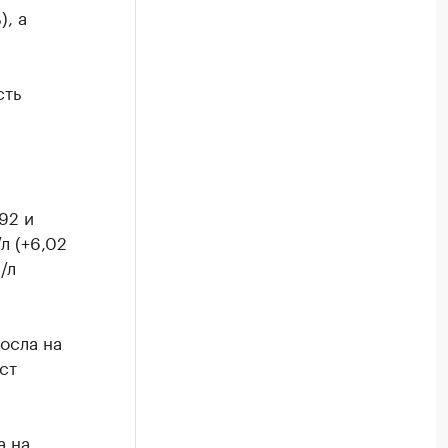
, а
сть
92 и
л (+6,02
/л
осла на
ст
а на