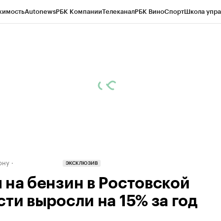
жимость
Autonews
РБК Компании
Телеканал
РБК Вино
Спорт
Школа упра
д
Стиль
Крипто
РБК Бизнес-среда
Дискуссионный клуб
Исследования
К
рагентов
Политика
Экономика
Бизнес
Технологии и медиа
Финансы
Рын
ону
ЭКСКЛЮЗИВ
 на бензин в Ростовской
сти выросли на 15% за год