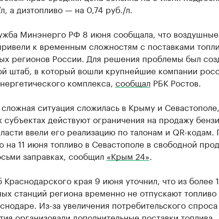
л, а дизтопливо — на 0,74 руб./л.
ужба Минэнерго РФ 8 июня сообщала, что воздушные
привели к временным сложностям с поставками топли
ых регионов России. Для решения проблемы был соз
ой штаб, в который вошли крупнейшие компании рос
энергетического комплекса,
сообщал
РБК Ростов.
сложная ситуация сложилась в Крыму и Севастополе,
х субъектах действуют ограничения на продажу бензи
ласти ввели его реализацию по талонам и QR-кодам. 
 на 11 июня топливо в Севастополе в свободной про
осьми заправках, сообщил
«Крым 24»
.
Краснодарского края 9 июня уточнил, что из более 1
ых станций региона временно не отпускают топливо 
снодаре. Из-за увеличения потребительского спроса
ия организовали дополнительные поставки топлива,