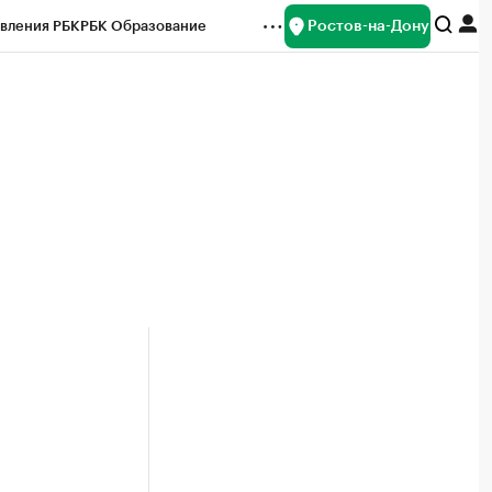
Ростов-на-Дону
вления РБК
РБК Образование
редитные рейтинги
Франшизы
Газета
ок наличной валюты