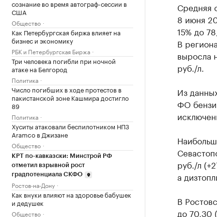
сознание во время автограф-сессии в
Средняя с
США
8 июня 20
Общество
15% до 78
Как Петербургская биржа влияет на
бизнес и экономику
В региона
РБК и Петербургская Биржа
выросла н
Три человека погибли при ночной
руб./л.
атаке на Белгород
Политика
Число погибших в ходе протестов в
Из данных
пакистанской зоне Кашмира достигло
ФО бензин
89
исключен
Политика
Хуситы атаковали беспилотником НПЗ
Aramco в Джизане
Наибольш
Общество
Севастопо
КРТ по-кавказски: Минстрой РФ
руб./л (+
отметил взрывной рост
а дизтопл
градпотенциала СКФО
Ростов-на-Дону
Как внуки влияют на здоровье бабушек
В Ростовс
и дедушек
до 70,30 (
Общество