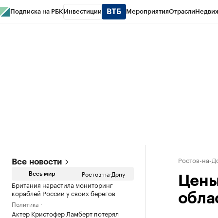
Подписка на РБК
Инвестиции
Мероприятия
Отрасли
Недви
РБК Курсы
РБК Life
Тренды
Визионеры
Национальные проекты
Горо
Спецпроекты СПб
Конференции СПб
Спецпроекты
Проверка конт
Ростов-на-Д
Все новости
Ростов-на-Дону
Весь мир
Цены
Британия нарастила мониторинг
кораблей России у своих берегов
обла
Политика
Актер Кристофер Ламберт потерял