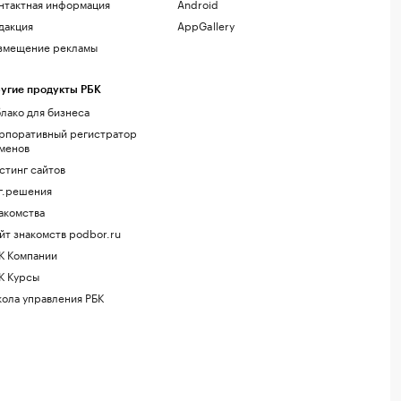
нтактная информация
Android
дакция
AppGallery
змещение рекламы
угие продукты РБК
лако для бизнеса
рпоративный регистратор
менов
стинг сайтов
г.решения
акомства
йт знакомств podbor.ru
К Компании
К Курсы
ола управления РБК