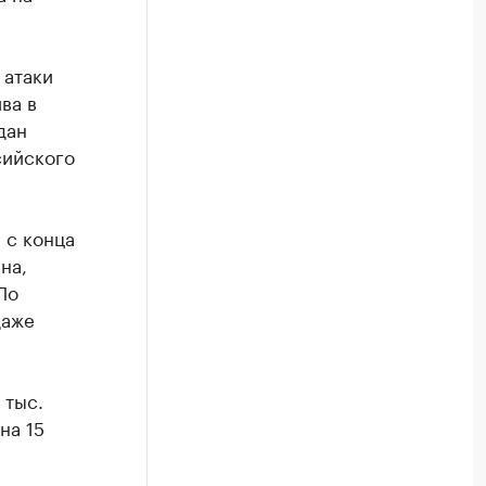
 атаки
ва в
дан
сийского
 с конца
на,
По
даже
 тыс.
на 15