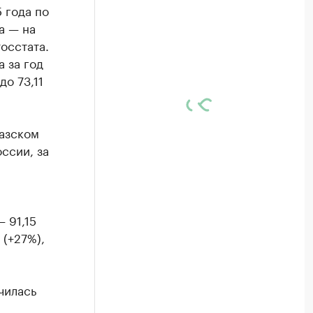
 года по
а — на
осстата.
 за год
до 73,11
казском
ссии, за
 91,15
 (+27%),
чилась