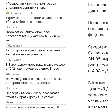
«Последняя капля»: о чем говорят
Краснодар
внезапные вспышки гнева
дизтоплив
Подписка на РБК
Утром над Татарстаном и Башкирией
сбили 12 беспилотников
По данным
Политика
бензина в
Творчество Бэнкси обошлось
федеральн
налогоплательщикам Британии в $202
тыс.
Общество
Среди ре
Как сохранить средства во времена
Севастопо
нестабильности рынков
АИ-95 выр
РБК и Сбер
руб.) соо
В Баренцевом море нашли затонувшее
в 1942 году немецкое судно. Видео
(+4,93 руб
Общество
Daily Mail узнала о плане «королевских
В Крыму з
похорон» экс-принца Эндрю
1,04 руб.
Политика
Эксперт «Альфа-Денег» рассказала,
зафиксиро
стоит ли брать кредит на отпуск
увеличилас
Инвестиции
Краснода
В Ростовской области реализуют 11