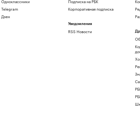
Одноклассники
Подписка на РБК
Ко
Telegram
Корпоративная подписка
Ре
Дзен
Ра
Уведомления
RSS Новости
Др
Об
Ко
до
Хо
Ре
Зн
Са
РБ
РБ
Шк