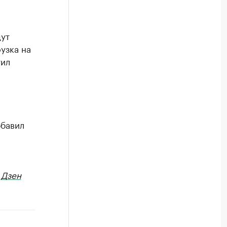
дут
узка на
тил
обавил
в
Дзен