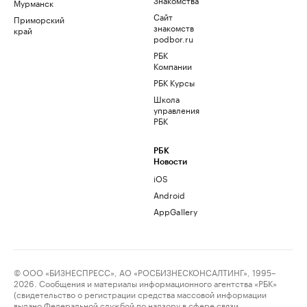
Мурманск
Сайт
Приморский
знакомств
край
podbor.ru
РБК
Компании
РБК Курсы
Школа
управления
РБК
РБК
Новости
iOS
Android
AppGallery
© ООО «БИЗНЕСПРЕСС», АО «РОСБИЗНЕСКОНСАЛТИНГ», 1995–
2026. Сообщения и материалы информационного агентства «РБК»
(свидетельство о регистрации средства массовой информации
выдано Федеральной службой по надзору в сфере связи,