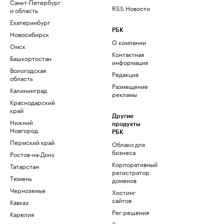
Санкт-Петербург
RSS Новости
и область
Екатеринбург
РБК
Новосибирск
О компании
Омск
Контактная
Башкортостан
информация
Вологодская
Редакция
область
Размещение
Калининград
рекламы
Краснодарский
край
Другие
Нижний
продукты
Новгород
РБК
Пермский край
Облако для
бизнеса
Ростов-на-Дону
Корпоративный
Татарстан
регистратор
Тюмень
доменов
Черноземье
Хостинг
сайтов
Кавказ
Рег.решения
Карелия
Знакомства