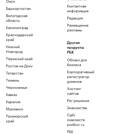
Омск
Контактная
Башкортостан
информация
Вологодская
Редакция
область
Размещение
Калининград
рекламы
Краснодарский
край
Другие
Нижний
продукты
Новгород
РБК
Пермский край
Облако для
бизнеса
Ростов-на-Дону
Корпоративный
Татарстан
регистратор
Тюмень
доменов
Черноземье
Хостинг
сайтов
Кавказ
Рег.решения
Карелия
Знакомства
Мурманск
Сайт
Приморский
знакомств
край
podbor.ru
РБК