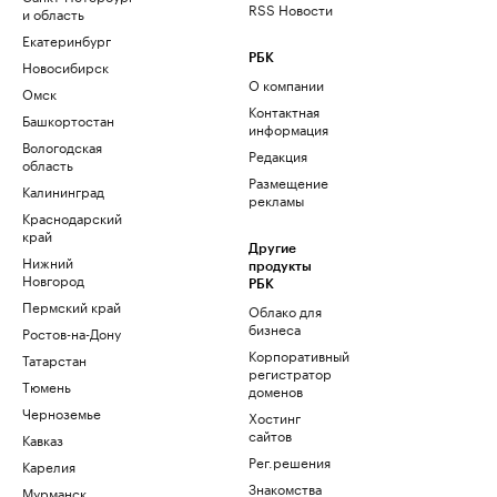
RSS Новости
и область
Екатеринбург
РБК
Новосибирск
О компании
Омск
Контактная
Башкортостан
информация
Вологодская
Редакция
область
Размещение
Калининград
рекламы
Краснодарский
край
Другие
Нижний
продукты
Новгород
РБК
Пермский край
Облако для
бизнеса
Ростов-на-Дону
Корпоративный
Татарстан
регистратор
Тюмень
доменов
Черноземье
Хостинг
сайтов
Кавказ
Рег.решения
Карелия
Знакомства
Мурманск