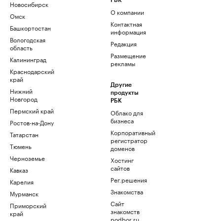
РБК
Новосибирск
О компании
Омск
Контактная
Башкортостан
информация
Вологодская
Редакция
область
Размещение
Калининград
рекламы
Краснодарский
край
Другие
Нижний
продукты
Новгород
РБК
Пермский край
Облако для
бизнеса
Ростов-на-Дону
Корпоративный
Татарстан
регистратор
Тюмень
доменов
Черноземье
Хостинг
сайтов
Кавказ
Рег.решения
Карелия
Знакомства
Мурманск
Сайт
Приморский
знакомств
край
podbor.ru