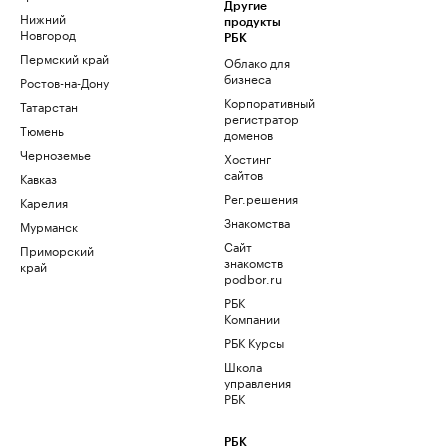
Другие
Нижний
продукты
Новгород
РБК
Пермский край
Облако для
бизнеса
Ростов-на-Дону
Корпоративный
Татарстан
регистратор
Тюмень
доменов
Черноземье
Хостинг
сайтов
Кавказ
Рег.решения
Карелия
Знакомства
Мурманск
Сайт
Приморский
знакомств
край
podbor.ru
РБК
Компании
РБК Курсы
Школа
управления
РБК
РБК