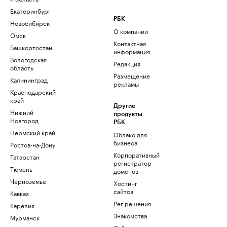
Екатеринбург
РБК
Новосибирск
О компании
Омск
Контактная
Башкортостан
информация
Вологодская
Редакция
область
Размещение
Калининград
рекламы
Краснодарский
край
Другие
Нижний
продукты
Новгород
РБК
Пермский край
Облако для
бизнеса
Ростов-на-Дону
Корпоративный
Татарстан
регистратор
Тюмень
доменов
Черноземье
Хостинг
сайтов
Кавказ
Рег.решения
Карелия
Знакомства
Мурманск