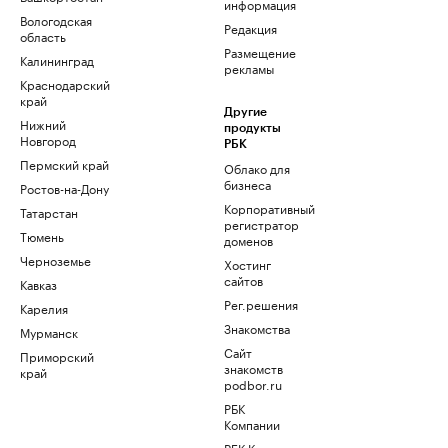
информация
Вологодская
Редакция
область
Размещение
Калининград
рекламы
Краснодарский
край
Другие
Нижний
продукты
Новгород
РБК
Пермский край
Облако для
бизнеса
Ростов-на-Дону
Корпоративный
Татарстан
регистратор
Тюмень
доменов
Черноземье
Хостинг
сайтов
Кавказ
Рег.решения
Карелия
Знакомства
Мурманск
Сайт
Приморский
знакомств
край
podbor.ru
РБК
Компании
РБК Курсы