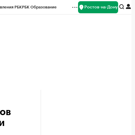
Ростов-на-Дону
вления РБК
РБК Образование
редитные рейтинги
Франшизы
Газета
ок наличной валюты
ов
и