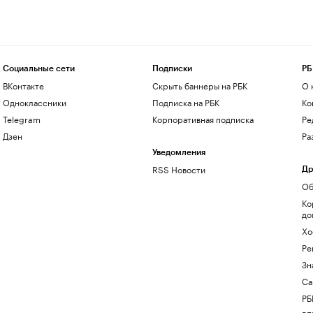
Социальные сети
Подписки
РБ
ВКонтакте
Скрыть баннеры на РБК
О 
Одноклассники
Подписка на РБК
Ко
Telegram
Корпоративная подписка
Ре
Дзен
Ра
Уведомления
RSS Новости
Др
Об
Ко
до
Хо
Ре
Зн
Са
РБ