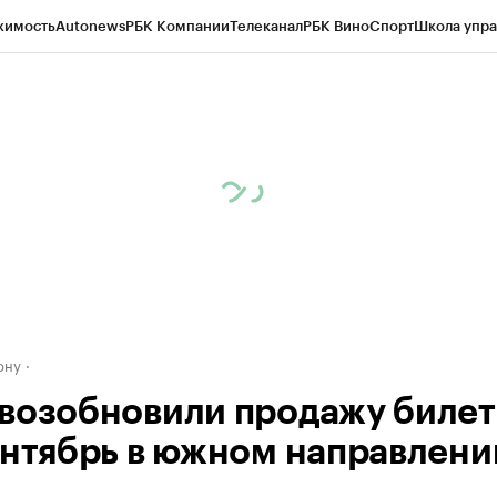
жимость
Autonews
РБК Компании
Телеканал
РБК Вино
Спорт
Школа упра
д
Стиль
Крипто
РБК Бизнес-среда
Дискуссионный клуб
Исследования
К
рагентов
Политика
Экономика
Бизнес
Технологии и медиа
Финансы
Рын
ону
возобновили продажу билет
ентябрь в южном направлени