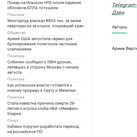
Пожар на Ильском НПЗ после падения
Telegram
обломков БПЛА потушили
Дзен
Политика
Мосгорсуд взыскал ₽654 тыс. за залив
квартиры из-за кошки, открывшей кран
Авторы
Общество
Армия США запустила сервис для
бронирования полигонов частными
Арина Верт
компаниями
Политика
Собянин сообщил о 1984 дронах,
летевших в сторону Москвы с начала
августа
Политика
Как испанские власти готовятся к
новому прорыву в Сеуту и Мелилью
Политика
Стала известна причина смерти 29-
летнего игрока клуба НБА «Мемфис»
Кларка
Спорт
Кабмин поручил доработать переход
на российское ПО