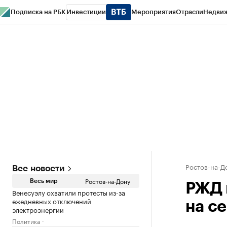
Подписка на РБК
Инвестиции
Мероприятия
Отрасли
Недви
РБК Курсы
РБК Life
Тренды
Визионеры
Национальные проекты
Горо
Спецпроекты СПб
Конференции СПб
Спецпроекты
Проверка конт
Ростов-на-Д
Все новости
Ростов-на-Дону
Весь мир
РЖД 
Венесуэлу охватили протесты из-за
ежедневных отключений
на с
электроэнергии
Политика