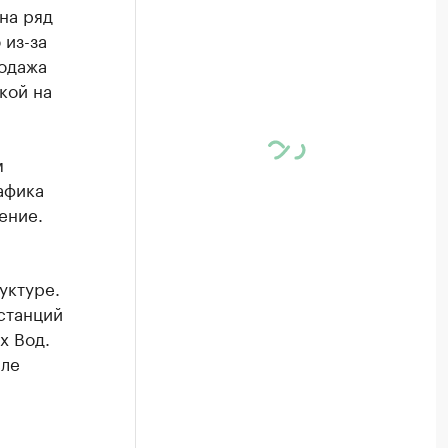
на ряд
 из-за
одажа
кой на
м
афика
ение.
уктуре.
станций
х Вод.
сле