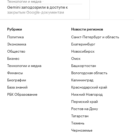
Технологии и медиа
Gemini заподозрили в доступе к
закрытым Google-документам
Технологии и медиа
Число сбитых на подлете к Москве
дронов превысило десять
Рубрики
Новости регионов
Политика
Политика
Санкт-Петербург и область
МИД России заявил о попытках Запада
Экономика
Екатеринбург
втянуть Грузию в «кровавые авантюры»
Общество
Новосибирск
Политика
Бизнес
Омск
Инженер по имени Прометей. Что
известно о новом ИИ-стартапе Безоса
Технологии и медиа
Башкортостан
Подписка на РБК
Финансы
Вологодская область
Пашинян объявил закрытой страницу
Биографии
Калининград
конфликта Армении и Азербайджана
База знаний
Краснодарский край
Политика
РБК Образование
Нижний Новгород
Загрузить еще
Пермский край
Ростов-на-Дону
Татарстан
Тюмень
Черноземье