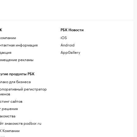
К
РБК Новости
компании
iOS
нтактная информация
Android
дакция
AppGallery
змещение рекламы
угие продукты РБК
лако для бизнеса
рпоративный регистратор
менов
стинг сайтов
г.решения
акомства
йт знакомств podbor.ru
К Компании