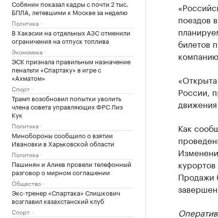
Собянин показал кадры с почти 2 тыс.
«Российс
БПЛА, летевшими к Москве за неделю
поездов в
Политика
планируе
В Хакасии на отдельных АЗС отменили
ограничения на отпуск топлива
билетов 
Экономика
компанию
ЭСК признала правильным назначение
пенальти «Спартаку» в игре с
«Ахматом»
«Открыта
Спорт
России, п
Трамп возобновил попытки уволить
движения 
члена совета управляющих ФРС Лиз
Кук
Политика
Как сооб
Минобороны сообщило о взятии
проведен
Ивановки в Харьковской области
Изменени
Политика
курортов
Пашинян и Алиев провели телефонный
разговор о мирном соглашении
Продажи 
Общество
завершен
Экс-тренер «Спартака» Слишкович
возглавил казахстанский клуб
Оператив
Спорт