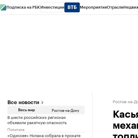
Подписка на РБК
Инвестиции
Мероприятия
Отрасли
Недви
РБК Курсы
РБК Life
Тренды
Визионеры
Национальные проекты
Горо
Спецпроекты СПб
Конференции СПб
Спецпроекты
Проверка конт
Ростов-на-Д
Все новости
Ростов-на-Дону
Весь мир
Кась
В шести российских регионах
объявили ракетную опасность
меха
Политика
«Одиссея» Нолана собрала в прокате
топл