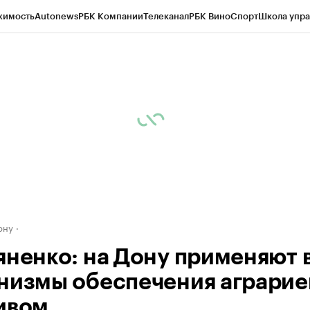
жимость
Autonews
РБК Компании
Телеканал
РБК Вино
Спорт
Школа упра
д
Стиль
Крипто
РБК Бизнес-среда
Дискуссионный клуб
Исследования
К
рагентов
Политика
Экономика
Бизнес
Технологии и медиа
Финансы
Рын
ону
яненко: на Дону применяют 
низмы обеспечения аграрие
ивом