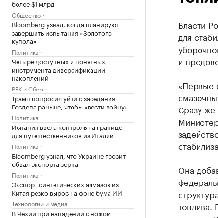
более $1 млрд
Общество
Власти Р
Bloomberg узнал, когда планируют
завершить испытания «Золотого
для стаби
купола»
уборочно
Политика
и продово
Четыре доступных и понятных
инструмента диверсификации
накоплений
«Первые 
РБК и Сбер
смазочных
Трамп попросил уйти с заседания
Госдепа раньше, чтобы «вести войну»
Сразу же
Политика
Министер
Испания ввела контроль на границе
задейств
для путешественников из Италии
стабилиза
Политика
Bloomberg узнал, что Украине грозит
обвал экспорта зерна
Она добав
Политика
федераль
Экспорт синтетических алмазов из
Китая резко вырос на фоне бума ИИ
структур
Технологии и медиа
топлива. 
В Чехии при нападении с ножом