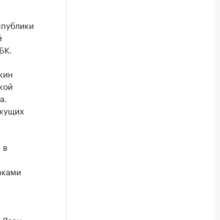
спублики
й
БК.
кин
кой
а.
екущих
 в
вками
в
Дзен