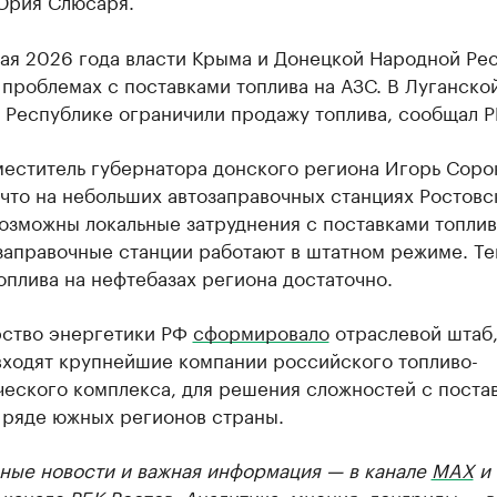
Юрия Слюсаря.
мая 2026 года власти Крыма и Донецкой Народной Ре
 проблемах с поставками топлива на АЗС. В Луганско
 Республике ограничили продажу топлива, сообщал Р
меститель губернатора донского региона Игорь Соро
 что на небольших автозаправочных станциях Ростовс
озможны локальные затруднения с поставками топлив
заправочные станции работают в штатном режиме. Т
оплива на нефтебазах региона достаточно.
ство энергетики РФ
сформировало
отраслевой штаб,
входят крупнейшие компании российского топливо-
ческого комплекса, для решения сложностей с поста
 ряде южных регионов страны.
ные новости и важная информация — в канале
MAX
и
канале РБК Ростов
. Аналитика, мнения, лонгриды — 