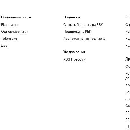
Социальные сети
Подписки
РБ
ВКонтакте
Скрыть баннеры на РБК
О 
Одноклассники
Подписка на РБК
Ко
Telegram
Корпоративная подписка
Ре
Дзен
Ра
Уведомления
RSS Новости
Др
Об
Ко
до
Хо
Ре
Зн
Са
РБ
РБ
Шк