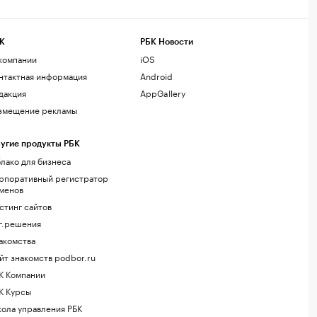
К
РБК Новости
компании
iOS
нтактная информация
Android
дакция
AppGallery
змещение рекламы
угие продукты РБК
лако для бизнеса
рпоративный регистратор
менов
стинг сайтов
г.решения
акомства
йт знакомств podbor.ru
К Компании
К Курсы
ола управления РБК