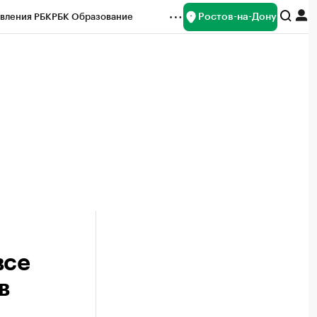
Ростов-на-Дону
вления РБК
РБК Образование
редитные рейтинги
Франшизы
Газета
ок наличной валюты
все
в