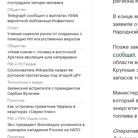
региона 
пострадали четыре человека
Общество
В конце 
Telegraph сообщил о выплатах УЕФА
вероятной любовнице Инфантино
заявили о
Спорт
Народной
Ученые оценили риски от созданных с
помощью ИИ искусственных вирусов
Позже за
Общество
«Ноев ковчег»: почему в восточной
сообщал
,
Арктике эволюция шла непрерывно
области в
РБК и УК Первая
Крупные 
Сооснователь Wikipedia назвал ее
рупором пропаганды под эгидой ЦРУ
запасов т
Технологии и медиа
Зеленский встретился с президентом
Министер
Сербии Вучичем
который 
Политика
Как устроены приватные террасы в
энергети
квартирах «Серии плюс»
топлива в
РБК и ПИК Серия плюс
Экс-президент Финляндии усомнился в
сценарии нападения России на НАТО
Оператив
Политика
Telegram-