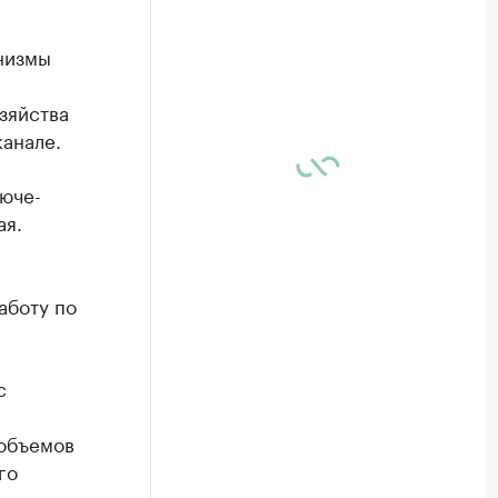
низмы
зяйства
канале.
юче-
ая.
аботу по
с
 объемов
го