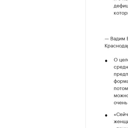
дефиц
котор
— Вадим В
Краснода
О цел
средн
предп
форма
потом
можно
очень
«Сейч
женщи
«прих