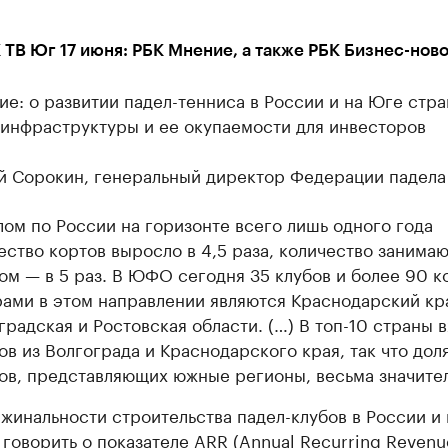
ТВ Юг 17 июня: РБК Мнение, а также РБК Бизнес-нов
е: о развитии падел-тенниса в России и на Юге стра
 инфраструктуры и ее окупаемости для инвесторов
й Сорокин, генеральный директор Федерации падела
лом по России на горизонте всего лишь одного года
ество кортов выросло в 4,5 раза, количество занима
ом — в 5 раз. В ЮФО сегодня 35 клубов и более 90 к
ами в этом направлении являются Краснодарский кр
градская и Ростовская области. (…) В топ-10 страны в
ов из Волгограда и Краснодарского края, так что дол
ов, представляющих южные регионы, весьма значител
жинальности строительства падел-клубов в России и 
 говорить о показателе ARR (Annual Recurring Reven