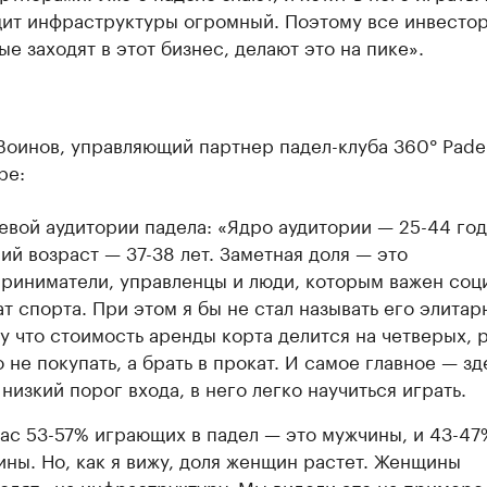
ит инфраструктуры огромный. Поэтому все инвестор
ые заходят в этот бизнес, делают это на пике».
оинов, управляющий партнер падел-клуба 360° Padel
ре:
евой аудитории падела: «Ядро аудитории — 25-44 год
ий возраст — 37-38 лет. Заметная доля — это
риниматели, управленцы и люди, которым важен соц
т спорта. При этом я бы не стал называть его элитар
у что стоимость аренды корта делится на четверых, 
 не покупать, а брать в прокат. И самое главное — зд
 низкий порог входа, в него легко научиться играть.
ас 53-57% играющих в падел — это мужчины, и 43-47
ны. Но, как я вижу, доля женщин растет. Женщины
одят» на инфраструктуру. Мы видели это на примере