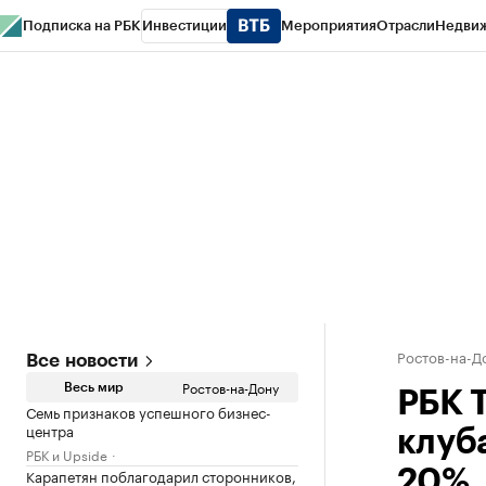
Подписка на РБК
Инвестиции
Мероприятия
Отрасли
Недви
РБК Курсы
РБК Life
Тренды
Визионеры
Национальные проекты
Горо
Спецпроекты СПб
Конференции СПб
Спецпроекты
Проверка конт
Ростов-на-Д
Все новости
Ростов-на-Дону
Весь мир
РБК 
Семь признаков успешного бизнес-
центра
клуба
РБК и Upside
Карапетян поблагодарил сторонников,
20%