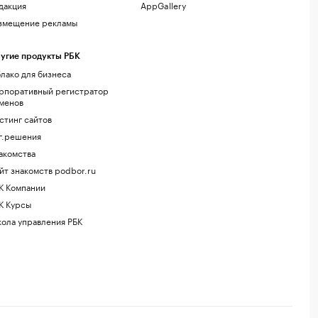
дакция
AppGallery
змещение рекламы
угие продукты РБК
лако для бизнеса
рпоративный регистратор
менов
стинг сайтов
г.решения
акомства
йт знакомств podbor.ru
К Компании
К Курсы
ола управления РБК