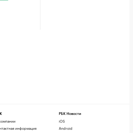
К
РБК Новости
компании
iOS
нтактная информация
Android