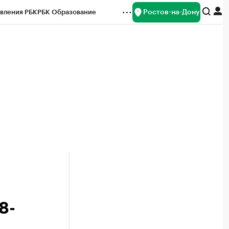
Ростов-на-Дону
вления РБК
РБК Образование
редитные рейтинги
Франшизы
Газета
ок наличной валюты
8-