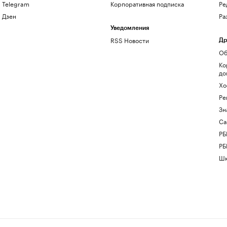
Telegram
Корпоративная подписка
Ре
Дзен
Ра
Уведомления
RSS Новости
Др
Об
Ко
до
Хо
Ре
Зн
Са
РБ
РБ
Шк