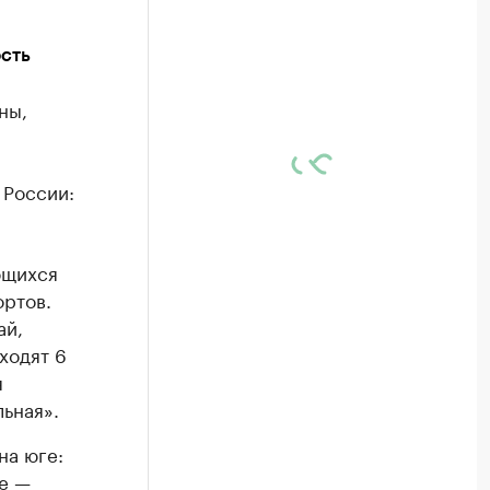
ость
ны,
 России:
ющихся
ортов.
ай,
ходят 6
я
ьная».
на юге:
ue —