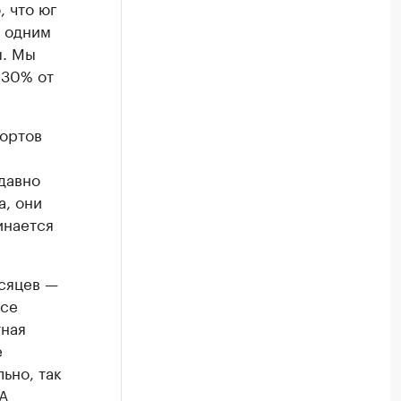
, что юг
т одним
ы. Мы
 30% от
кортов
давно
а, они
инается
есяцев —
все
тная
е
ьно, так
 А