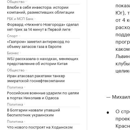
Общество
показ
Влюби в себя инвестора: истории
Юг), 
компаний, разместивших облигации
РБК и МСП Банк
от 4 
Форвард «Нижнего Новгорода» сделал
расхо
хет-трик за 14 минут в Первой лиге
подде
Спорт
прогр
«Газпром» заметил антирекорд по
объему запасов газа в Европе
каком
Бизнес
Львин
WSJ рассказала о находках, меняющих
клубы
представление об истории Китая
целик
Общество
Иран атаковал ракетами танкер
эмиратской госнефтекомпании
Политика
Российские военные ударили по целям
— Михаил
в портах Николаев и Одесса
Политика
В Болгарии назвали упавший
О стр
беспилотник украинским
проек
Политика
Красн
Что нового построят на Ходынском