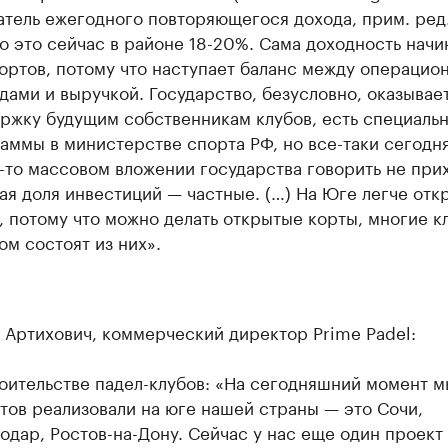
атель ежегодного повторяющегося дохода, прим. ред
то это сейчас в районе 18-20%. Сама доходность начи
кортов, потому что наступает баланс между операци
дами и выручкой. Государство, безусловно, оказывае
ржку будущим собственникам клубов, есть специаль
аммы в министерстве спорта РФ, но все-таки сегодня
-то массовом вложении государства говорить не при
ая доля инвестиций — частные. (…) На Юге легче отк
, потому что можно делать открытые корты, многие к
ом состоят из них».
 Артихович, коммерческий директор Prime Padel:
оительстве падел-клубов: «На сегодняшний момент м
тов реализовали на юге нашей страны — это Сочи,
одар, Ростов-на-Дону. Сейчас у нас еще один проект