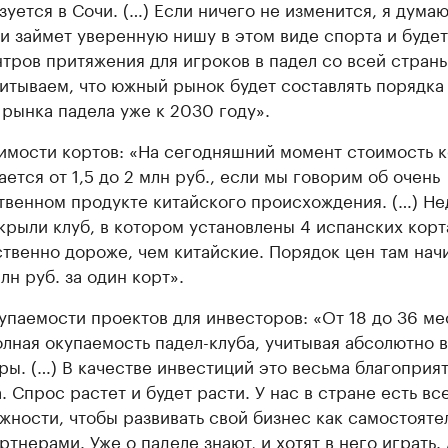
зуется в Сочи. (…) Если ничего не изменится, я думаю
и займет уверенную нишу в этом виде спорта и буде
нтров притяжения для игроков в падел со всей стран
итываем, что южный рынок будет составлять порядка
 рынка падела уже к 2030 году».
имости кортов: «На сегодняшний момент стоимость 
ается от 1,5 до 2 млн руб., если мы говорим об очень
твенном продукте китайского происхождения. (…) Не
крыли клуб, в котором установлены 4 испанских корт
твенно дороже, чем китайские. Порядок цен там нач
лн руб. за один корт».
упаемости проектов для инвесторов: «От 18 до 36 м
олная окупаемость падел-клуба, учитывая абсолютно 
ры. (…) В качестве инвестиций это весьма благоприя
. Спрос растет и будет расти. У нас в стране есть вс
жности, чтобы развивать свой бизнес как самостоятел
артнерами. Уже о паделе знают, и хотят в него играть.