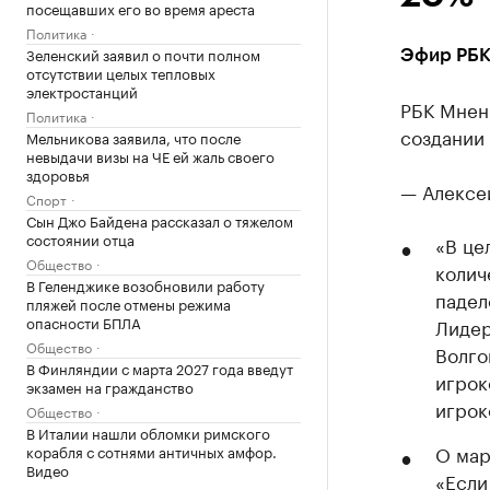
посещавших его во время ареста
Политика
Зеленский заявил о почти полном
Эфир РБК 
отсутствии целых тепловых
электростанций
РБК Мнени
Политика
создании
Мельникова заявила, что после
невыдачи визы на ЧЕ ей жаль своего
здоровья
— Алексе
Спорт
Сын Джо Байдена рассказал о тяжелом
состоянии отца
«В це
Общество
колич
В Геленджике возобновили работу
падел
пляжей после отмены режима
опасности БПЛА
Лидер
Общество
Волго
В Финляндии с марта 2027 года введут
игрок
экзамен на гражданство
игрок
Общество
В Италии нашли обломки римского
О мар
корабля с сотнями античных амфор.
Видео
«Если