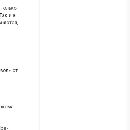
 только
Так и в
вняется,
вол» от
екома
be-