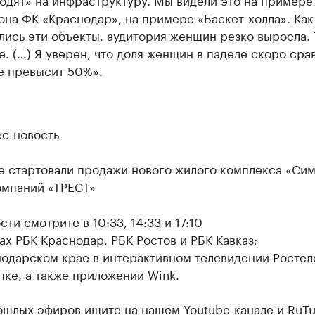
она ФК «Краснодар», на примере «Баскет-холла». Как
лись эти объекты, аудитория женщин резко выросла. 
е. (…) Я уверен, что доля женщин в паделе скоро сра
е превысит 50%».
ес-новость
е стартовали продажи нового жилого комплекса «Сим
омпаний «ТРЕСТ»
ти смотрите в 10:33, 14:33 и 17:10
ах РБК Краснодар, РБК Ростов и РБК Кавказ;
нодарском крае в интерактивном телевидении Ростел
пке, а также приложении Wink.
ошлых эфиров ищите на нашем
Youtube-канале
и
RuTu