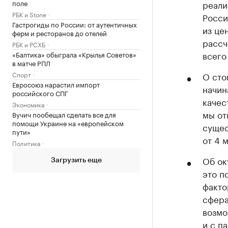
поле
реали
РБК и Stone
Росси
Гастрогиды по России: от аутентичных
из це
ферм и ресторанов до отелей
рассч
РБК и РСХБ
всего
«Балтика» обыграла «Крылья Советов»
в матче РПЛ
Спорт
О сто
Евросоюз нарастил импорт
начин
российского СПГ
качес
Экономика
мы от
Вучич пообещал сделать все для
помощи Украине на «европейском
сущес
пути»
от 4 м
Политика
Об ок
Загрузить еще
это п
факто
сфера
возмо
и с п