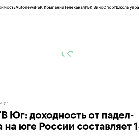
жимость
Autonews
РБК Компании
Телеканал
РБК Вино
Спорт
Школа упра
д
Стиль
Крипто
РБК Бизнес-среда
Дискуссионный клуб
Исследования
К
рагентов
Политика
Экономика
Бизнес
Технологии и медиа
Финансы
Рын
ону
ТВ Юг: доходность от падел-
 на юге России составляет 1