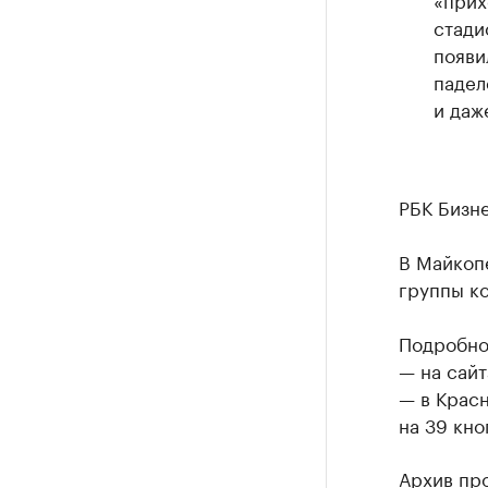
стади
появи
падел
и даж
РБК Бизн
В Майкоп
группы к
Подробнос
— на сайт
— в Крас
на 39 кно
Архив пр