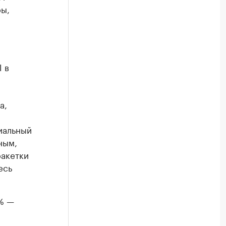
ы,
 в
а,
иальный
ным,
ракетки
есь
% —