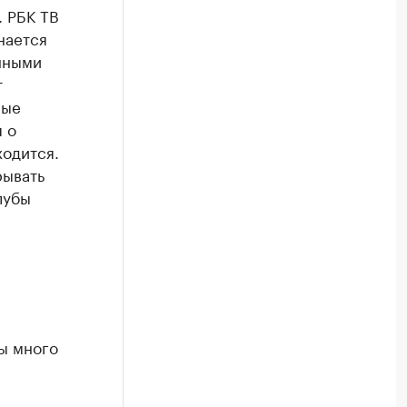
. РБК ТВ
нается
онными
т
ные
 о
ходится.
рывать
лубы
ы много