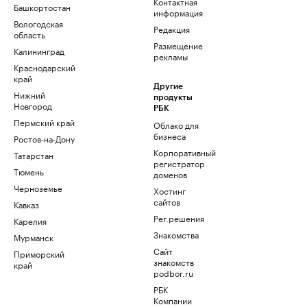
Контактная
Башкортостан
информация
Вологодская
Редакция
область
Размещение
Калининград
рекламы
Краснодарский
край
Другие
Нижний
продукты
Новгород
РБК
Пермский край
Облако для
бизнеса
Ростов-на-Дону
Корпоративный
Татарстан
регистратор
Тюмень
доменов
Черноземье
Хостинг
сайтов
Кавказ
Рег.решения
Карелия
Знакомства
Мурманск
Сайт
Приморский
знакомств
край
podbor.ru
РБК
Компании