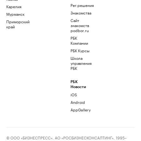
Рег.решения
Карелия
Знакомства
Мурманск
Сайт
Приморский
знакомств
край
podbor.ru
РБК
Компании
РБК Курсы
Школа
управления
РБК
РБК
Новости
iOS
Android
AppGallery
© ООО «БИЗНЕСПРЕСС», АО «РОСБИЗНЕСКОНСАЛТИНГ», 1995–