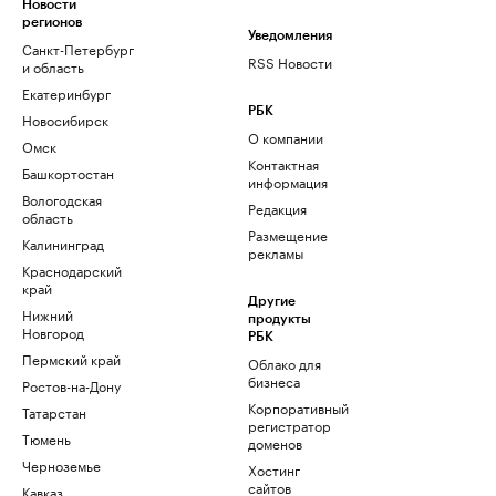
Новости
регионов
Уведомления
Санкт-Петербург
RSS Новости
и область
Екатеринбург
РБК
Новосибирск
О компании
Омск
Контактная
Башкортостан
информация
Вологодская
Редакция
область
Размещение
Калининград
рекламы
Краснодарский
край
Другие
Нижний
продукты
Новгород
РБК
Пермский край
Облако для
бизнеса
Ростов-на-Дону
Корпоративный
Татарстан
регистратор
Тюмень
доменов
Черноземье
Хостинг
сайтов
Кавказ