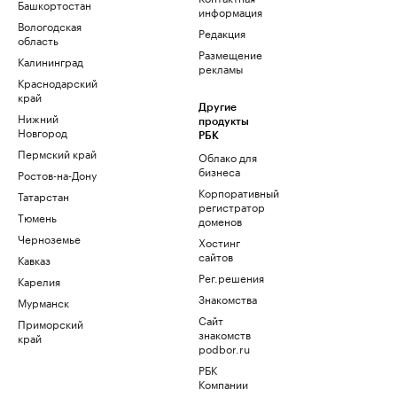
Башкортостан
информация
Вологодская
Редакция
область
Размещение
Калининград
рекламы
Краснодарский
край
Другие
Нижний
продукты
Новгород
РБК
Пермский край
Облако для
бизнеса
Ростов-на-Дону
Корпоративный
Татарстан
регистратор
Тюмень
доменов
Черноземье
Хостинг
сайтов
Кавказ
Рег.решения
Карелия
Знакомства
Мурманск
Сайт
Приморский
знакомств
край
podbor.ru
РБК
Компании