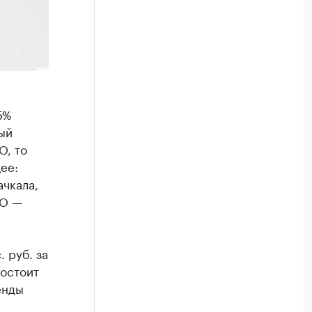
5%
ый
О, то
ее:
чкала,
ФО —
 руб. за
состоит
енды