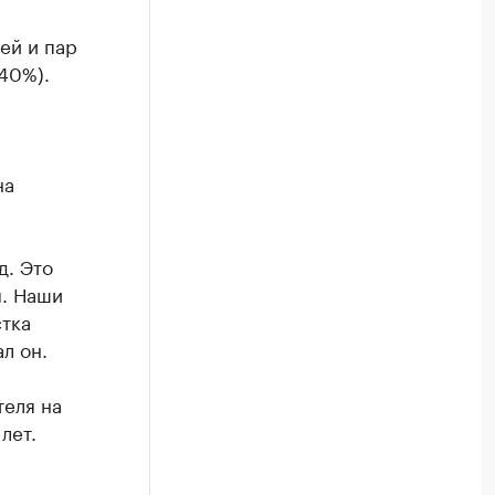
ей и пар
-40%).
на
д. Это
м. Наши
стка
л он.
теля на
лет.