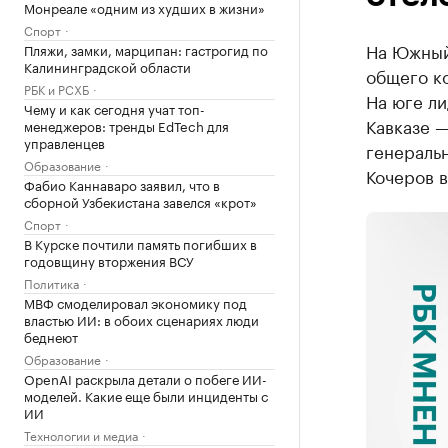
Монреале «одним из худших в жизни»
Спорт
На Южный 
Пляжи, замки, марципан: гастрогид по
Калининградской области
общего ко
РБК и РСХБ
На юге ли
Чему и как сегодня учат топ-
Кавказе —
менеджеров: тренды EdTech для
управленцев
генеральн
Образование
Кочеров 
Фабио Каннаваро заявил, что в
сборной Узбекистана завелся «крот»
Спорт
В Курске почтили память погибших в
годовщину вторжения ВСУ
Политика
МВФ смоделировал экономику под
властью ИИ: в обоих сценариях люди
беднеют
Образование
OpenAI раскрыла детали о побеге ИИ-
моделей. Какие еще были инциденты с
ИИ
Технологии и медиа