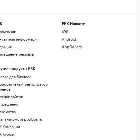
К
РБК Новости
компании
iOS
нтактная информация
Android
дакция
AppGallery
змещение рекламы
угие продукты РБК
лако для бизнеса
рпоративный регистратор
менов
стинг сайтов
г.решения
акомства
йт знакомств podbor.ru
К Компании
К Курсы