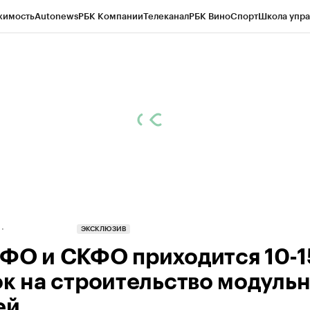
жимость
Autonews
РБК Компании
Телеканал
РБК Вино
Спорт
Школа упра
д
Стиль
Крипто
РБК Бизнес-среда
Дискуссионный клуб
Исследования
К
рагентов
Политика
Экономика
Бизнес
Технологии и медиа
Финансы
Рын
ЭКСКЛЮЗИВ
ФО и СКФО приходится 10-
ок на строительство модуль
ей