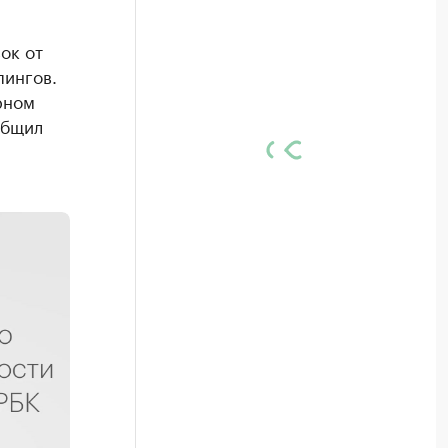
ок от
пингов.
рном
общил
я