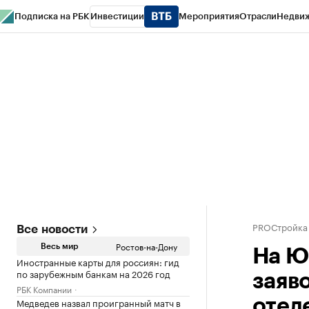
Подписка на РБК
Инвестиции
Мероприятия
Отрасли
Недви
РБК Курсы
РБК Life
Тренды
Визионеры
Национальные проекты
Горо
Спецпроекты СПб
Конференции СПб
Спецпроекты
Проверка конт
PROСтройка
Все новости
Ростов-на-Дону
Весь мир
На Ю
Иностранные карты для россиян: гид
по зарубежным банкам на 2026 год
заяв
РБК Компании
Медведев назвал проигранный матч в
отел