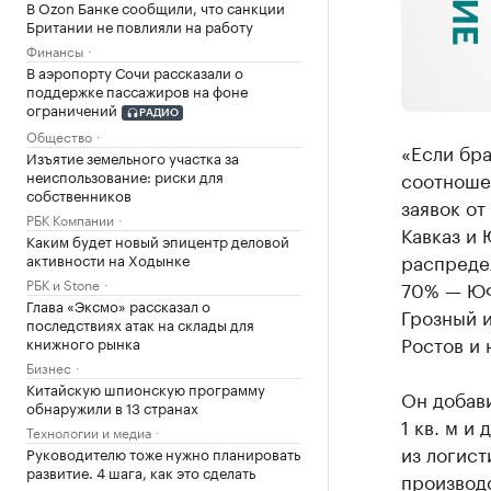
В Ozon Банке сообщили, что санкции
Британии не повлияли на работу
Финансы
В аэропорту Сочи рассказали о
поддержке пассажиров на фоне
ограничений
РАДИО
Общество
«Если бра
Изъятие земельного участка за
соотноше
неиспользование: риски для
собственников
заявок от
РБК Компании
Кавказ и 
Каким будет новый эпицентр деловой
распреде
активности на Ходынке
РБК и Stone
70% — ЮФ
Глава «Эксмо» рассказал о
Грозный 
последствиях атак на склады для
Ростов и 
книжного рынка
Бизнес
Китайскую шпионскую программу
Он добави
обнаружили в 13 странах
1 кв. м и
Технологии и медиа
из логист
Руководителю тоже нужно планировать
развитие. 4 шага, как это сделать
производ