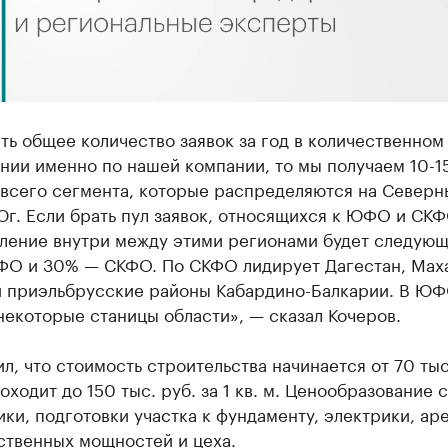
ть общее количество заявок за год в количественном
нии именно по нашей компании, то мы получаем 10-1
 всего сегмента, которые распределяются на Северн
Юг. Если брать пул заявок, относящихся к ЮФО и СКФ
ление внутри между этими регионами будет следующ
О и 30% — СКФО. По СКФО лидирует Дагестан, Маха
и приэльбрусские районы Кабардино-Балкарии. В Ю
некоторые станицы области», — сказал Кочеров.
л, что стоимость строительства начинается от 70 тыс.
 доходит до 150 тыс. руб. за 1 кв. м. Ценообразование 
ики, подготовки участка к фундаменту, электрики, ар
ственных мощностей и цеха.