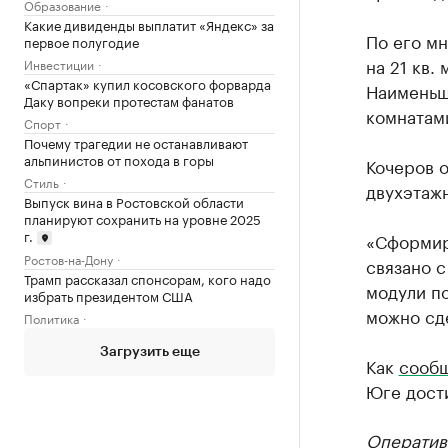
Образование
Какие дивиденды выплатит «Яндекс» за
По его м
первое полугодие
на 21 кв.
Инвестиции
«Спартак» купил косовского форварда
Наименьш
Даку вопреки протестам фанатов
комнатами
Спорт
Почему трагедии не останавливают
альпинистов от похода в горы
Кочеров о
Стиль
двухэтаж
Выпуск вина в Ростовской области
планируют сохранить на уровне 2025
г.
«Сформир
Ростов-на-Дону
связано с
Трамп рассказал спонсорам, кого надо
модули по
избрать президентом США
можно сде
Политика
Загрузить еще
Как
сооб
Юге дости
Оператив