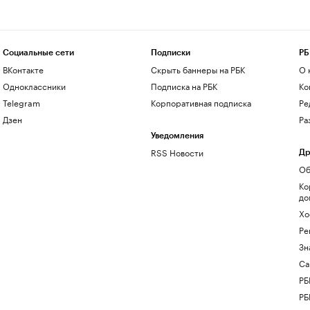
Социальные сети
Подписки
РБ
ВКонтакте
Скрыть баннеры на РБК
О 
Одноклассники
Подписка на РБК
Ко
Telegram
Корпоративная подписка
Ре
Дзен
Ра
Уведомления
RSS Новости
Др
Об
Ко
до
Хо
Ре
Зн
Са
РБ
РБ