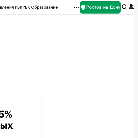
Ростов-на-Дону
вления РБК
РБК Образование
редитные рейтинги
Франшизы
Газета
ок наличной валюты
15%
ных