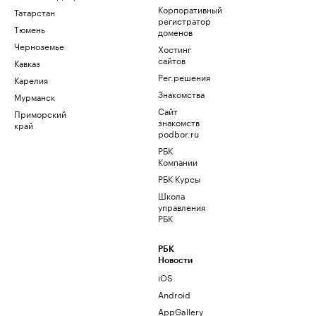
Корпоративный
Татарстан
регистратор
Тюмень
доменов
Черноземье
Хостинг
сайтов
Кавказ
Рег.решения
Карелия
Знакомства
Мурманск
Сайт
Приморский
знакомств
край
podbor.ru
РБК
Компании
РБК Курсы
Школа
управления
РБК
РБК
Новости
iOS
Android
AppGallery