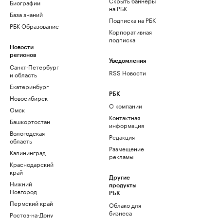
Скрыть баннеры
Биографии
на РБК
База знаний
Подписка на РБК
РБК Образование
Корпоративная
подписка
Новости
регионов
Уведомления
Санкт-Петербург
RSS Новости
и область
Екатеринбург
РБК
Новосибирск
О компании
Омск
Контактная
Башкортостан
информация
Вологодская
Редакция
область
Размещение
Калининград
рекламы
Краснодарский
край
Другие
Нижний
продукты
Новгород
РБК
Пермский край
Облако для
бизнеса
Ростов-на-Дону