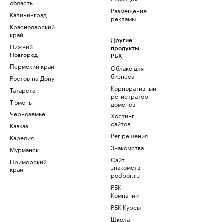
область
Размещение
Калининград
рекламы
Краснодарский
край
Другие
Нижний
продукты
Новгород
РБК
Пермский край
Облако для
бизнеса
Ростов-на-Дону
Корпоративный
Татарстан
регистратор
Тюмень
доменов
Черноземье
Хостинг
сайтов
Кавказ
Рег.решения
Карелия
Знакомства
Мурманск
Сайт
Приморский
знакомств
край
podbor.ru
РБК
Компании
РБК Курсы
Школа