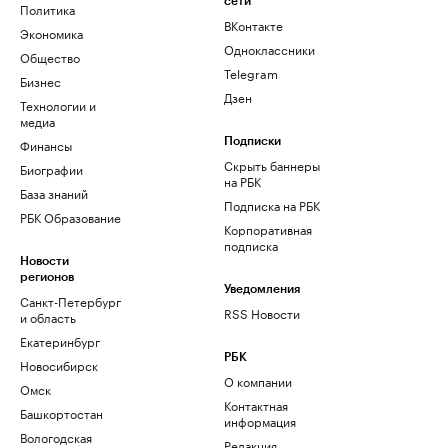
сети
Политика
ВКонтакте
Экономика
Одноклассники
Общество
Telegram
Бизнес
Дзен
Технологии и
медиа
Финансы
Подписки
Скрыть баннеры
Биографии
на РБК
База знаний
Подписка на РБК
РБК Образование
Корпоративная
подписка
Новости
регионов
Уведомления
Санкт-Петербург
RSS Новости
и область
Екатеринбург
РБК
Новосибирск
О компании
Омск
Контактная
Башкортостан
информация
Вологодская
Редакция