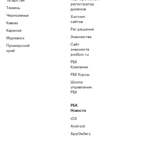
регистратор
Тюмень
доменов
Черноземье
Хостинг
сайтов
Кавказ
Рег.решения
Карелия
Знакомства
Мурманск
Сайт
Приморский
знакомств
край
podbor.ru
РБК
Компании
РБК Курсы
Школа
управления
РБК
РБК
Новости
iOS
Android
AppGallery