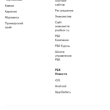
Хостинг
сайтов
Кавказ
Рег.решения
Карелия
Знакомства
Мурманск
Сайт
Приморский
знакомств
край
podbor.ru
РБК
Компании
РБК Курсы
Школа
управления
РБК
РБК
Новости
iOS
Android
AppGallery