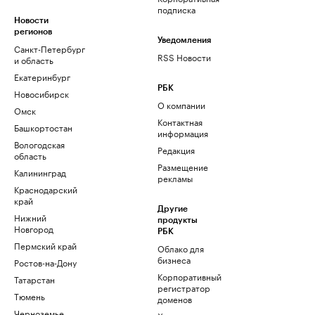
подписка
Новости
регионов
Уведомления
Санкт-Петербург
RSS Новости
и область
Екатеринбург
РБК
Новосибирск
О компании
Омск
Контактная
Башкортостан
информация
Вологодская
Редакция
область
Размещение
Калининград
рекламы
Краснодарский
край
Другие
Нижний
продукты
Новгород
РБК
Пермский край
Облако для
бизнеса
Ростов-на-Дону
Корпоративный
Татарстан
регистратор
Тюмень
доменов
Черноземье