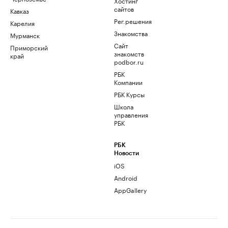
Хостинг
сайтов
Кавказ
Рег.решения
Карелия
Знакомства
Мурманск
Сайт
Приморский
знакомств
край
podbor.ru
РБК
Компании
РБК Курсы
Школа
управления
РБК
РБК
Новости
iOS
Android
AppGallery