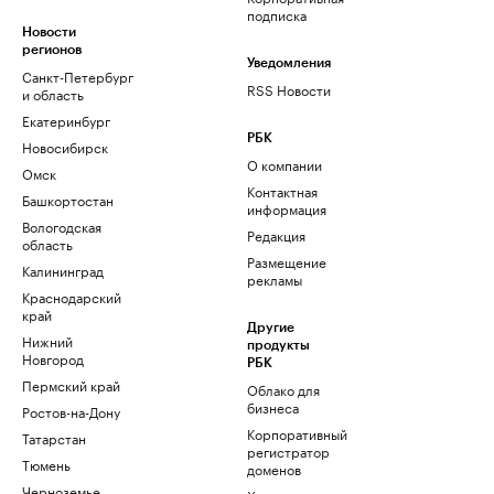
подписка
Новости
регионов
Уведомления
Санкт-Петербург
RSS Новости
и область
Екатеринбург
РБК
Новосибирск
О компании
Омск
Контактная
Башкортостан
информация
Вологодская
Редакция
область
Размещение
Калининград
рекламы
Краснодарский
край
Другие
Нижний
продукты
Новгород
РБК
Пермский край
Облако для
бизнеса
Ростов-на-Дону
Корпоративный
Татарстан
регистратор
Тюмень
доменов
Черноземье