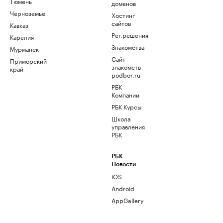
Тюмень
доменов
Черноземье
Хостинг
сайтов
Кавказ
Рег.решения
Карелия
Знакомства
Мурманск
Сайт
Приморский
знакомств
край
podbor.ru
РБК
Компании
РБК Курсы
Школа
управления
РБК
РБК
Новости
iOS
Android
AppGallery