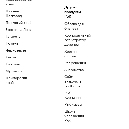
край
Другие
Нижний
продукты
Новгород
РБК
Пермский край
Облако для
бизнеса
Ростов-на-Дону
Корпоративный
Татарстан
регистратор
Тюмень
доменов
Черноземье
Хостинг
сайтов
Кавказ
Рег.решения
Карелия
Знакомства
Мурманск
Сайт
Приморский
знакомств
край
podbor.ru
РБК
Компании
РБК Курсы
Школа
управления
РБК