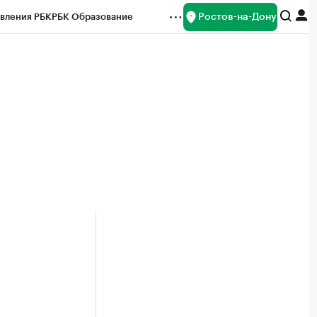
Ростов-на-Дону
вления РБК
РБК Образование
редитные рейтинги
Франшизы
Газета
ок наличной валюты