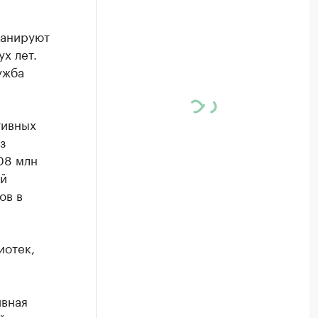
ланируют
х лет.
ужба
тивных
з
08 млн
ой
ов в
иотек,
ивная