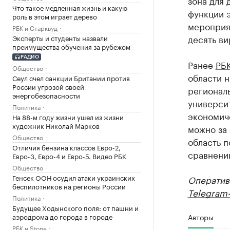
зона для 
Что такое медленная жизнь и какую
функции э
роль в этом играет дерево
мероприят
РБК и Старквуд
десять ви
Эксперты и студенты назвали
преимущества обучения за рубежом
РАДИО
Ранее
РБК
Общество
области 
Сеул счел санкции Британии против
России угрозой своей
регионал
энергобезопасности
университ
Политика
экономич
На 88-м году жизни ушел из жизни
художник Николай Марков
можно за 
Общество
область п
Отличия бензина классов Евро-2,
сравнени
Евро-3, Евро-4 и Евро-5. Видео РБК
Общество
Генсек ООН осудил атаки украинских
Оператив
беспилотников на регионы России
Telegram-
Политика
Будущее Ходынского поля: от пашни и
аэродрома до города в городе
Авторы
РБК и Stone