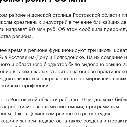
ком районе и донской столице Ростовской области п
колы креативных индустрий в течение ближайших дву
ли направят 90 млн руб. Об этом сообщила пресс-сл
ства региона.
щее время в регионе функционируют три школы креа
: в Ростове‑на‑Дону и Волгодонске. На их создание и
ного и областного бюджетов было выделено свыше 2
ение в таких школах строится на основе практическ
й деятельности и направлено на формирование навык
еативных профессий.
о, в Ростовской области работает 19 модельных библ
ых роботизированными системами, программным
ием. Так, в Целинском районе открыта студия
кации и записи подкастов, а также создана интеракт