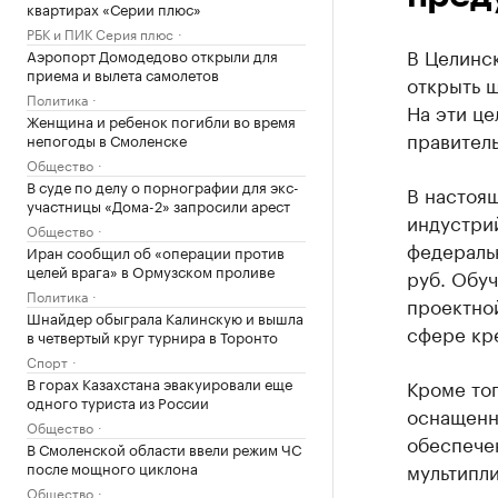
квартирах «Серии плюс»
РБК и ПИК Серия плюс
В Целинс
Аэропорт Домодедово открыли для
приема и вылета самолетов
открыть ш
Политика
На эти це
Женщина и ребенок погибли во время
правитель
непогоды в Смоленске
Общество
В суде по делу о порнографии для экс-
В настоя
участницы «Дома-2» запросили арест
индустрий
Общество
федераль
Иран сообщил об «операции против
целей врага» в Ормузском проливе
руб. Обуч
Политика
проектно
Шнайдер обыграла Калинскую и вышла
сфере кр
в четвертый круг турнира в Торонто
Спорт
В горах Казахстана эвакуировали еще
Кроме тог
одного туриста из России
оснащенн
Общество
обеспечен
В Смоленской области ввели режим ЧС
после мощного циклона
мультипли
Общество