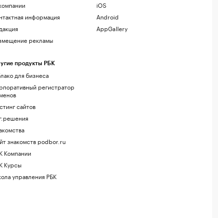
компании
iOS
нтактная информация
Android
дакция
AppGallery
змещение рекламы
угие продукты РБК
лако для бизнеса
рпоративный регистратор
менов
стинг сайтов
г.решения
акомства
йт знакомств podbor.ru
К Компании
К Курсы
ола управления РБК