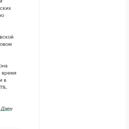
й
ьских
но
овской
ловом
она
е время
и в
1%.
в
Дзен