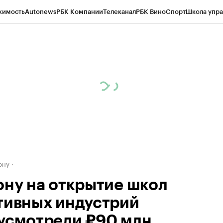
жимость
Autonews
РБК Компании
Телеканал
РБК Вино
Спорт
Школа упра
д
Стиль
Крипто
РБК Бизнес-среда
Дискуссионный клуб
Исследования
К
рагентов
Политика
Экономика
Бизнес
Технологии и медиа
Финансы
Рын
ону
ону на открытие школ
тивных индустрий
усмотрели ₽90 млн