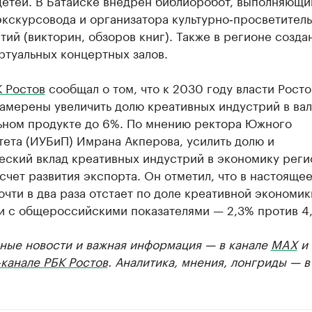
детей. В Батайске внедрен библиоробот, выполняющи
кскурсовода и организатора культурно‑просветител
ий (викторин, обзоров книг). Также в регионе созда
ртуальных концертных залов.
 Ростов
сообщал о том, что к 2030 году власти Рост
намерены увеличить долю креативных индустрий в ва
ьном продукте до 6%. По мнению ректора Южного
ета (ИУБиП) Имрана Акперова, усилить долю и
еский вклад креативных индустрий в экономику реги
счет развития экспорта. Он отметил, что в настояще
очти в два раза отстает по доле креативной экономик
и с общероссийскими показателями — 2,3% против 4,
ные новости и важная информация — в канале
MAX
и
канале РБК Ростов
. Аналитика, мнения, лонгриды — 