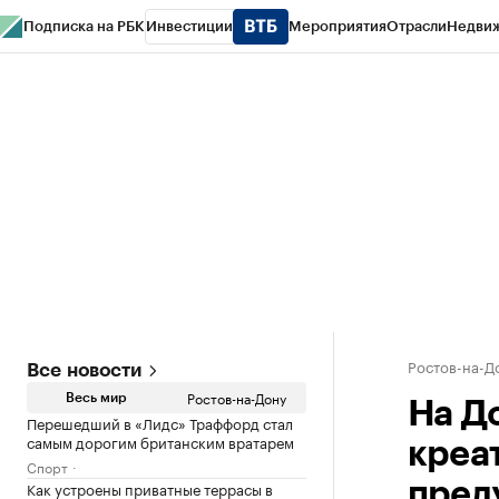
Подписка на РБК
Инвестиции
Мероприятия
Отрасли
Недви
РБК Курсы
РБК Life
Тренды
Визионеры
Национальные проекты
Горо
Спецпроекты СПб
Конференции СПб
Спецпроекты
Проверка конт
Ростов-на-Д
Все новости
Ростов-на-Дону
Весь мир
На Д
Перешедший в «Лидс» Траффорд стал
самым дорогим британским вратарем
креа
Спорт
Как устроены приватные террасы в
пред