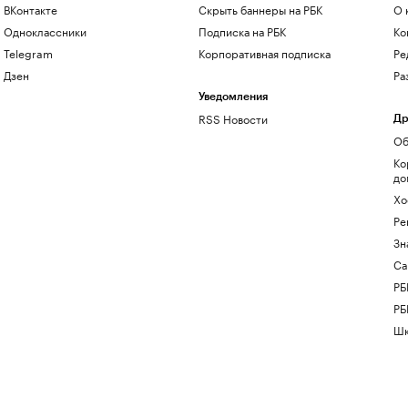
ВКонтакте
Скрыть баннеры на РБК
О 
Одноклассники
Подписка на РБК
Ко
Telegram
Корпоративная подписка
Ре
Дзен
Ра
Уведомления
RSS Новости
Др
Об
Ко
до
Хо
Ре
Зн
Са
РБ
РБ
Шк