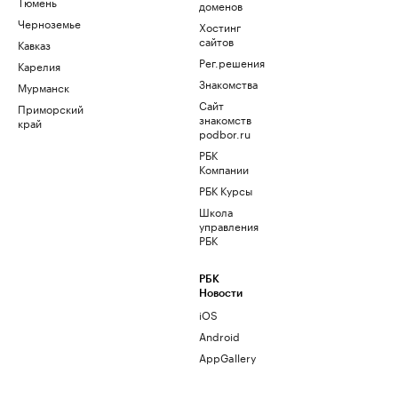
Тюмень
доменов
Черноземье
Хостинг
сайтов
Кавказ
Рег.решения
Карелия
Знакомства
Мурманск
Сайт
Приморский
знакомств
край
podbor.ru
РБК
Компании
РБК Курсы
Школа
управления
РБК
РБК
Новости
iOS
Android
AppGallery