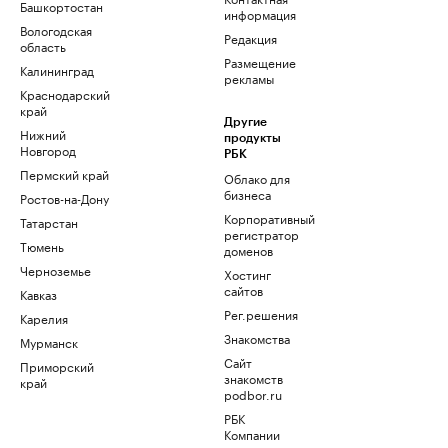
Башкортостан
информация
Вологодская
Редакция
область
Размещение
Калининград
рекламы
Краснодарский
край
Другие
Нижний
продукты
Новгород
РБК
Пермский край
Облако для
бизнеса
Ростов-на-Дону
Корпоративный
Татарстан
регистратор
Тюмень
доменов
Черноземье
Хостинг
сайтов
Кавказ
Рег.решения
Карелия
Знакомства
Мурманск
Сайт
Приморский
знакомств
край
podbor.ru
РБК
Компании