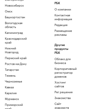
РБК
Новосибирск
О компании
Омск
Контактная
Башкортостан
информация
Вологодская
Редакция
область
Размещение
Калининград
рекламы
Краснодарский
край
Другие
Нижний
продукты
Новгород
РБК
Пермский край
Облако для
бизнеса
Ростов-на-Дону
Корпоративный
Татарстан
регистратор
Тюмень
доменов
Черноземье
Хостинг
сайтов
Кавказ
Рег.решения
Карелия
Знакомства
Мурманск
Сайт
Приморский
знакомств
край