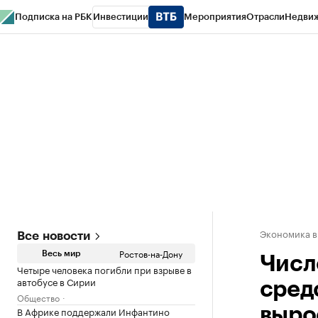
Подписка на РБК
Инвестиции
Мероприятия
Отрасли
Недви
РБК Курсы
РБК Life
Тренды
Визионеры
Национальные проекты
Горо
Спецпроекты СПб
Конференции СПб
Спецпроекты
Проверка конт
Экономика в
Все новости
Ростов-на-Дону
Весь мир
Числ
Четыре человека погибли при взрыве в
автобусе в Сирии
сред
Общество
В Африке поддержали Инфантино
выро