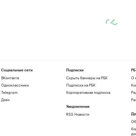
Социальные сети
Подписки
РБ
ВКонтакте
Скрыть баннеры на РБК
О 
Одноклассники
Подписка на РБК
Ко
Telegram
Корпоративная подписка
Ре
Дзен
Ра
Уведомления
RSS Новости
Др
Об
Ко
до