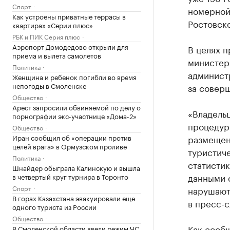
Спорт
номерной
Как устроены приватные террасы в
Ростовско
квартирах «Серии плюс»
РБК и ПИК Серия плюс
Аэропорт Домодедово открыли для
В целях п
приема и вылета самолетов
министер
Политика
админист
Женщина и ребенок погибли во время
непогоды в Смоленске
за совер
Общество
Арест запросили обвиняемой по делу о
«Владель
порнографии экс-участнице «Дома-2»
процедур
Общество
Иран сообщил об «операции против
размещени
целей врага» в Ормузском проливе
туристиче
Политика
статисти
Шнайдер обыграла Калинскую и вышла
данными 
в четвертый круг турнира в Торонто
Спорт
нарушают
В горах Казахстана эвакуировали еще
в пресс-с
одного туриста из России
Общество
Как
сооб
В Смоленской области ввели режим ЧС