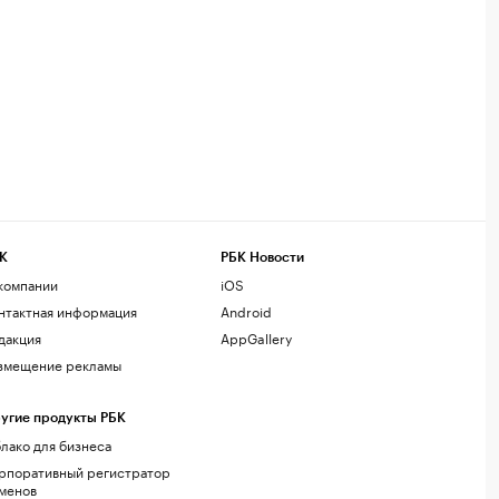
К
РБК Новости
компании
iOS
нтактная информация
Android
дакция
AppGallery
змещение рекламы
угие продукты РБК
лако для бизнеса
рпоративный регистратор
менов