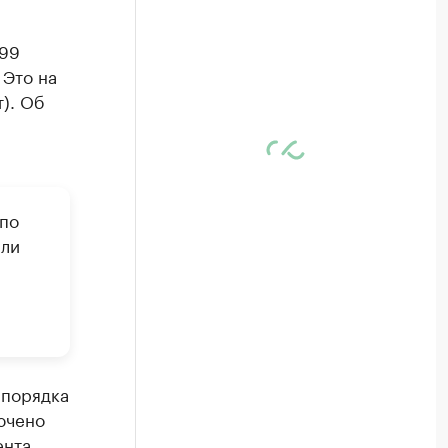
899
 Это на
). Об
 по
или
 порядка
ючено
ента