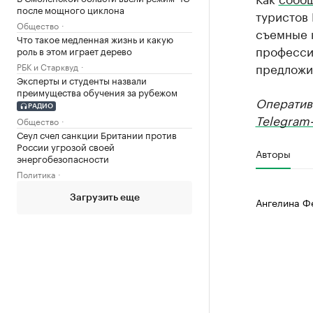
после мощного циклона
туристов 
Общество
съемные 
Что такое медленная жизнь и какую
професси
роль в этом играет дерево
предложи
РБК и Старквуд
Эксперты и студенты назвали
преимущества обучения за рубежом
Оператив
РАДИО
Telegram-
Общество
Сеул счел санкции Британии против
России угрозой своей
Авторы
энергобезопасности
Политика
Загрузить еще
Ангелина Ф