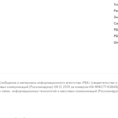
Хо
Ре
Зн
Са
РБ
РБ
Шк
ения и материалы информационного агентства «РБК» (свидетельство о 
овых коммуникаций (Роскомнадзор) 09.12.2015 за номером ИА №ФС77-63848) 
 связи, информационных технологий и массовых коммуникаций (Роскомнадз