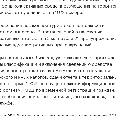
 фонд коллективных средств размещения на террито
й области увеличился на 1072 номера.
ресечения незаконной туристской деятельности
ством вынесено 12 постановлений о наложении
ративных штрафов на 5 млн руб. и 21 предупреждени
шение административных правонарушений.
цы гостиничного бизнеса, уклоняющиеся от прохожде
ы классификации и включения сведений о средстве
я в реестр, также зачастую уклоняются от уплаты
ского и иных налогов, сдачи отчета в территориальн
ки по форме 1-КСР, не осуществляют информационный
с органами МВД по временной регистрации граждан,
 требования земельного и жилищного кодексов», — д
лужбе.
щал
РБК Ростов, по итогам прошлого года порядка 30