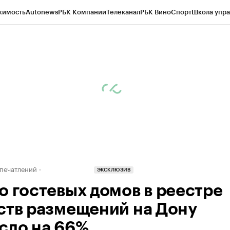
жимость
Autonews
РБК Компании
Телеканал
РБК Вино
Спорт
Школа упра
д
Стиль
Крипто
РБК Бизнес-среда
Дискуссионный клуб
Исследования
К
рагентов
Политика
Экономика
Бизнес
Технологии и медиа
Финансы
Рын
печатлений
ЭКСКЛЮЗИВ
о гостевых домов в реестре
ств размещений на Дону
сло на 66%