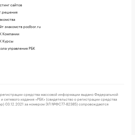
стинг сайтов
г.решения
акомства
йт знакомств podbor.ru
К Компании
К Курсы
ола управления РБК
регистрации средства массовой информации выдано Федеральной
и сетевого издания «РБК» (свидетельство о регистрации средства
ор) 03.12.2021 за номером ЭЛ №ФС77-82385) сопровождаются