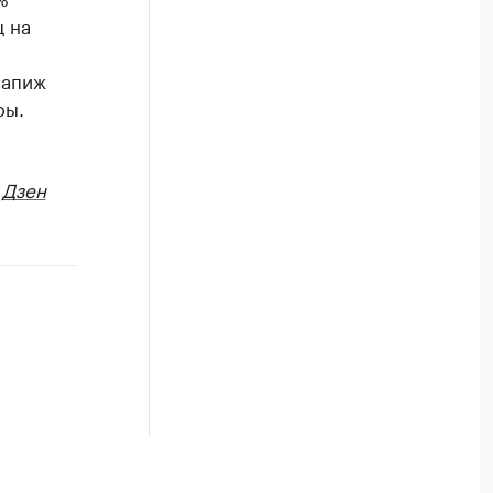
ц на
Папиж
ры.
в
Дзен