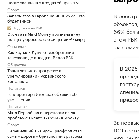
после скандала с продажей прав ЧМ
Спорт
В реестр
Запасы газа в Европе на минимуме. Что
будет зимой
объектов,
Подписка на РБК
66% больш
Экс-глава Mind Money признала вину
этом РБК
по «делу брокеров» о хищении ₽7 млрд
экономич
Финансы
Как изучали Луну: от изобретения
телескопа до высадки. Видео РБК
Общество
В 2025
Трамп заявил о прогрессе в
провед
урегулировании украинского
конфликта
гестхау
Политика
специа
Гендиректор «ИжАвиа» объявил об
предос
увольнении
Политика
Матч Первой лиги перенесли из-за
проблем с вылетом «Сочи» в Москву
За первы
Спорт
100 госте
Перешедший в «Лидс» Траффорд стал
самым дорогим британским вратарем
уже 156 г