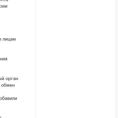
рии
е лицам
ния
ый орган
 обмен
обавили
%