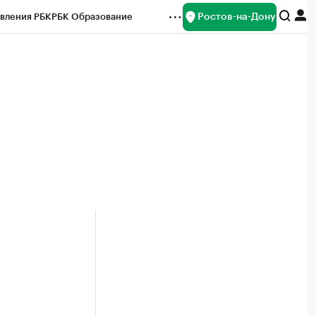
Ростов-на-Дону
вления РБК
РБК Образование
редитные рейтинги
Франшизы
Газета
ок наличной валюты