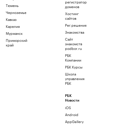
регистратор
Тюмень
доменов
Черноземье
Хостинг
сайтов
Кавказ
Рег.решения
Карелия
Знакомства
Мурманск
Сайт
Приморский
знакомств
край
podbor.ru
РБК
Компании
РБК Курсы
Школа
управления
РБК
РБК
Новости
iOS
Android
AppGallery